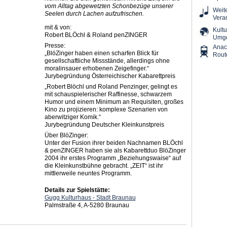
vom Alltag abgewetzten Schonbezüge unserer
Weit
Seelen durch Lachen aufzufrischen.
Vera
mit & von:
Kultu
Robert BLÖchl & Roland penZINGER
Umg
Presse:
Ana
„BlöZinger haben einen scharfen Blick für
Rout
gesellschaftliche Missstände, allerdings ohne
moralinsauer erhobenen Zeigefinger.“
Jurybegründung Österreichischer Kabarettpreis
„Robert Blöchl und Roland Penzinger, gelingt es
mit schauspielerischer Raffinesse, schwarzem
Humor und einem Minimum an Requisiten, großes
Kino zu projizieren: komplexe Szenarien von
aberwitziger Komik.“
Jurybegründung Deutscher Kleinkunstpreis
Über BlöZinger:
Unter der Fusion ihrer beiden Nachnamen BLÖchl
& penZINGER haben sie als Kabarettduo BlöZinger
2004 ihr erstes Programm „Beziehungswaise“ auf
die Kleinkunstbühne gebracht. „ZEIT“ ist ihr
mittlerweile neuntes Programm.
Details zur Spielstätte:
Gugg Kulturhaus - Stadt Braunau
Palmstraße 4, A-5280 Braunau