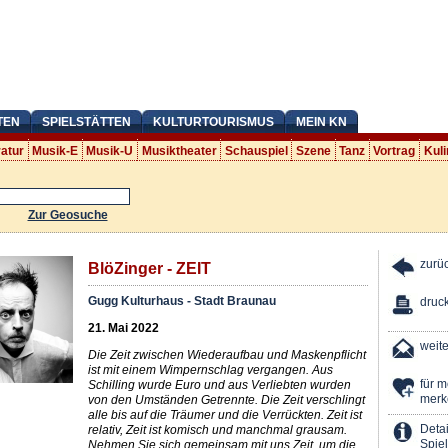
TEN
SPIELSTÄTTEN
KULTURTOURISMUS
MEIN KN
ratur
Musik-E
Musik-U
Musiktheater
Schauspiel
Szene
Tanz
Vortrag
Kuli
Zur Geosuche
zurü
BlöZinger - ZEIT
Gugg Kulturhaus - Stadt Braunau
druc
21. Mai 2022
weit
Die Zeit zwischen Wiederaufbau und Maskenpflicht
ist mit einem Wimpernschlag vergangen. Aus
für 
Schilling wurde Euro und aus Verliebten wurden
merk
von den Umständen Getrennte. Die Zeit verschlingt
alle bis auf die Träumer und die Verrückten. Zeit ist
Detai
relativ, Zeit ist komisch und manchmal grausam.
Spiel
Nehmen Sie sich gemeinsam mit uns Zeit, um die