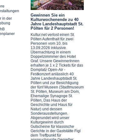
ere
nstaltungen
Gewinnen Sie ein
r in der
Kulturwochenende zu 40
ebung
Jahre Landeshauptstadt St.
Pölten für 2 Personen!
chB
enplaner
Kultur.net verlost einen St.
Pölten Aufenthalt für zwei
Personen vom 10. bis
13.09.2026 inklusive
Übernachtung in einem
Doppelzimmmer des Hotel
Graf. Unsere GewinnerInnen
erhalten je 1 x 2 Tickets für das
Domplatz Open-Air -
Festkonzert anlässlich 40
Jahre Landeshauptstadt St.
Pölten und zur Besichtigung
der fünf Museen (Stadtmuseum
St. Pölten, Museum am Dom,
Ehemalige Synagoge St.
Pölten, Das Haus der
Geschichte und Haus für
Natur) und dessen
Sonderausstellungen.
Abgerundet wird unser
Kulturgewinn durch
Gutscheine für klassische
Gerichte in der Gaststätte Figl
dem Treffpunkt für
anspruchsvolle Genießer.