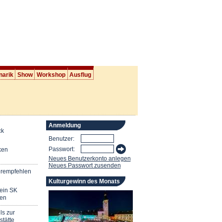
narik
Show
Workshop
Ausflug
Anmeldung
ck
Benutzer:
Passwort:
ken
Neues Benutzerkonto anlegen
Neues Passwort zusenden
erempfehlen
Kulturgewinn des Monats
mein SK
en
ls zur
stätte