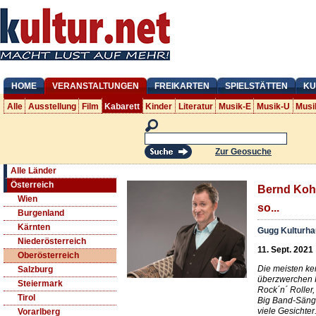
HOME
VERANSTALTUNGEN
FREIKARTEN
SPIELSTÄTTEN
KU
Alle
Ausstellung
Film
Kabarett
Kinder
Literatur
Musik-E
Musik-U
Musi
Zur Geosuche
Alle Länder
Österreich
Bernd Koh
Wien
so...
Burgenland
Kärnten
Gugg Kulturha
Niederösterreich
11. Sept. 2021
Oberösterreich
Die meisten k
Salzburg
überzwerchen 
Steiermark
Rock´n´ Roller,
Tirol
Big Band-Sänge
viele Gesicht
Vorarlberg