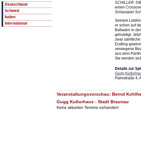
SCHILLER: DIE
Deutschland
einen Crossove
Schweiz
Schauspiel Schr
Italien
Seinem Liebling
International
er schon auf d
Balladen in de
gehuldigt. Jetz
zwar sämtliche.
Erstling gewinn
verwegene Bez
aus dem Panthe
Sie werden sic
Details zur Spi
Gugg Kulturhau
Palmstraße 4,
Veranstaltungsvorschau: Bernd Kohlhep
Gugg Kulturhaus - Stadt Braunau
Keine aktuellen Termine vorhanden!