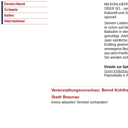
Deutschland
Mit KOHLHEPP
ODER SO... zei
Schweiz
Kabarett und S
Italien
speziell.
International
Seinem Liebling
er schon auf d
Balladen in de
gehuldigt. Jetz
zwar sämtliche.
Erstling gewinn
verwegene Bez
aus dem Panthe
Sie werden sic
Details zur Spi
Gugg Kulturhau
Palmstraße 4,
Veranstaltungsvorschau: Bernd Kohlhe
Stadt Braunau
Keine aktuellen Termine vorhanden!