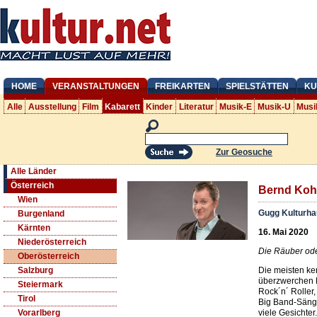
HOME
VERANSTALTUNGEN
FREIKARTEN
SPIELSTÄTTEN
KU
Alle
Ausstellung
Film
Kabarett
Kinder
Literatur
Musik-E
Musik-U
Musi
Zur Geosuche
Alle Länder
Österreich
Bernd Koh
Wien
Gugg Kulturha
Burgenland
Kärnten
16. Mai 2020
Niederösterreich
Die Räuber oder
Oberösterreich
Die meisten k
Salzburg
überzwerchen 
Steiermark
Rock´n´ Roller,
Tirol
Big Band-Sänge
viele Gesichter.
Vorarlberg