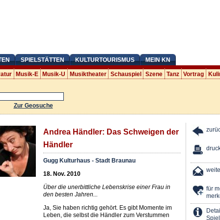
TEN
SPIELSTÄTTEN
KULTURTOURISMUS
MEIN KN
ratur
Musik-E
Musik-U
Musiktheater
Schauspiel
Szene
Tanz
Vortrag
Kuli
Zur Geosuche
zurü
Andrea Händler: Das Schweigen der
Händler
druc
Gugg Kulturhaus - Stadt Braunau
weit
18. Nov. 2010
Über die unerbittliche Lebenskrise einer Frau in
für 
den besten Jahren...
merk
Ja, Sie haben richtig gehört. Es gibt Momente im
Detai
Leben, die selbst die Händler zum Verstummen
Spiel