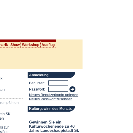
narik
Show
Workshop
Ausflug
Anmeldung
ck
Benutzer:
Passwort:
ken
Neues Benutzerkonto anlegen
Neues Passwort zusenden
erempfehlen
Kulturgewinn des Monats
mein SK
en
Gewinnen Sie ein
Kulturwochenende zu 40
ls zur
Jahre Landeshauptstadt St.
stätte