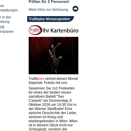
Pölten für 2 Personen!
ere
Mehr Infos zur Verlosung
nstaltungen
r in der
Trafikplus Monatsgewinn
ebung
chB
enplaner
Trafik
plus
verlost dieses Monat
folgende Tickets mit uns:
Gewinnen Sie 1x2 Freikarten
für eines der besten neuen
narrativen Ballett "Two
Carpets" am Donnerstag, 8.
Oktober 2026 um 19:30 Uhr in
der Wiener Stadthalle! Eine
epische Geschichte der Liebe,
verloren im Krieg und
wiedergefunden in Wien. Wien
ist in diesem Stück nicht nur
Schauplatz, sondern die