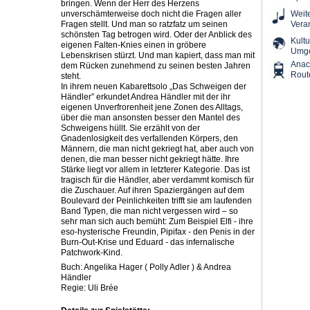
bringen. Wenn der Herr des Herzens
unverschämterweise doch nicht die Fragen aller
Weit
Fragen stellt. Und man so ratzfatz um seinen
Vera
schönsten Tag betrogen wird. Oder der Anblick des
Kultu
eigenen Falten-Knies einen in gröbere
Umg
Lebenskrisen stürzt. Und man kapiert, dass man mit
Ana
dem Rücken zunehmend zu seinen besten Jahren
Rout
steht.
In ihrem neuen Kabarettsolo „Das Schweigen der
Händler” erkundet Andrea Händler mit der ihr
eigenen Unverfrorenheit jene Zonen des Alltags,
über die man ansonsten besser den Mantel des
Schweigens hüllt. Sie erzählt von der
Gnadenlosigkeit des verfallenden Körpers, den
Männern, die man nicht gekriegt hat, aber auch von
denen, die man besser nicht gekriegt hätte. Ihre
Stärke liegt vor allem in letzterer Kategorie. Das ist
tragisch für die Händler, aber verdammt komisch für
die Zuschauer. Auf ihren Spaziergängen auf dem
Boulevard der Peinlichkeiten trifft sie am laufenden
Band Typen, die man nicht vergessen wird – so
sehr man sich auch bemüht: Zum Beispiel Elfi - ihre
eso-hysterische Freundin, Pipifax - den Penis in der
Burn-Out-Krise und Eduard - das infernalische
Patchwork-Kind.
Buch: Angelika Hager ( Polly Adler ) & Andrea
Händler
Regie: Uli Brée