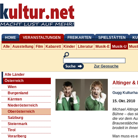
HOME
VERANSTALTUNGEN
FREIKARTEN
SPIELSTÄTTEN
KU
Alle
Ausstellung
Film
Kabarett
Kinder
Literatur
Musik-E
Musik-U
Musi
Zur Geosuche
Alle Länder
Österreich
Altinger & 
Wien
Gugg Kulturha
Burgenland
Kärnten
15. Okt. 2010
Niederösterreich
Michael Alting
Oberösterreich
Bühne – das si
Salzburg
die vor dem Auf
Brausestäbchen
Steiermark
brodelt in ihnen
Tirol
Man muss es ers
Vorarlberg