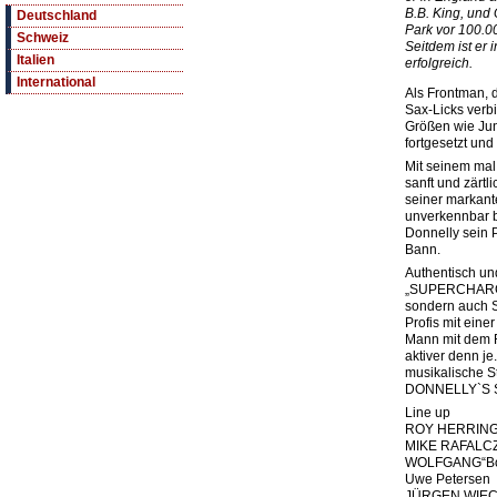
B.B. King, und
Deutschland
Park vor 100.0
Schweiz
Seitdem ist er
Italien
erfolgreich.
International
Als Frontman, 
Sax-Licks verbi
Größen wie Jun
fortgesetzt und
Mit seinem mal
sanft und zärt
seiner markan
unverkennbar b
Donnelly sein 
Bann.
Authentisch und
„SUPERCHARGE“
sondern auch S
Profis mit eine
Mann mit dem R
aktiver denn je
musikalische S
DONNELLY`S 
Line up
ROY HERRIN
MIKE RAFALC
WOLFGANG“Bo
Uwe Petersen
JÜRGEN WIE