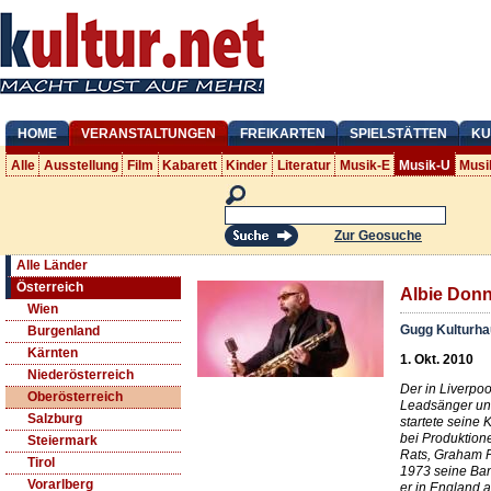
HOME
VERANSTALTUNGEN
FREIKARTEN
SPIELSTÄTTEN
KU
Alle
Ausstellung
Film
Kabarett
Kinder
Literatur
Musik-E
Musik-U
Musi
Zur Geosuche
Alle Länder
Österreich
Albie Donn
Wien
Gugg Kulturha
Burgenland
Kärnten
1. Okt. 2010
Niederösterreich
Der in Liverpo
Oberösterreich
Leadsänger u
Salzburg
startete seine 
bei Produktion
Steiermark
Rats, Graham 
Tirol
1973 seine B
Vorarlberg
er in England a