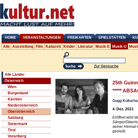
HOME
VERANSTALTUNGEN
FREIKARTEN
SPIELSTÄTTEN
KU
Alle
Ausstellung
Film
Kabarett
Kinder
Literatur
Musik-E
Musik-U
Musi
Zur Geosuche
Alle Länder
Österreich
25th Guin
Wien
***** ABSA
Burgenland
Kärnten
Gugg Kulturha
Niederösterreich
4. Dez. 2021
Oberösterreich
Eröffnet wird 
Salzburg
Sänger/Gitarr
Steiermark
seiner Heimat-
Tirol
genießt.
Vorarlberg