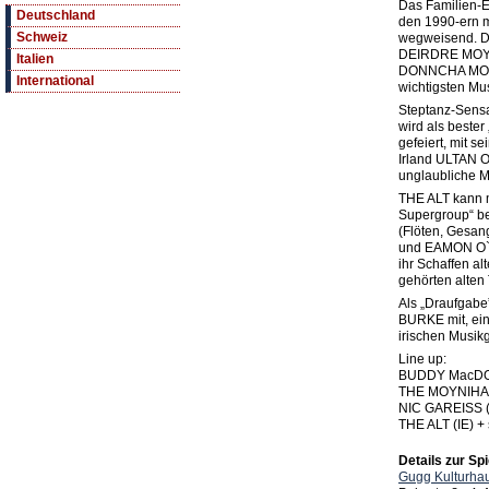
Das Familien
Deutschland
den 1990-ern m
Schweiz
wegweisend. 
DEIRDRE MOYN
Italien
DONNCHA MOYN
International
wichtigsten Mus
Steptanz-Sens
wird als bester
gefeiert, mit s
Irland ULTAN O
unglaubliche 
THE ALT kann m
Supergroup“ 
(Flöten, Gesan
und EAMON O`
ihr Schaffen al
gehörten alten
Als „Draufgabe
BURKE mit, ein
irischen Musik
Line up:
BUDDY MacDO
THE MOYNIHAN
NIC GAREISS (
THE ALT (IE) +
Details zur Spi
Gugg Kulturhau