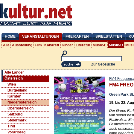
HOME
VERANSTALTUNGEN
FREIKARTEN
SPIELSTÄTTEN
KU
Alle
Ausstellung
Film
Kabarett
Kinder
Literatur
Musik-E
Musik-U
Musi
Zur Geosuche
Alle Länder
Österreich
FM4 Frequency 
Wien
FM4 FREQ
Burgenland
Green Park St.
Kärnten
Niederösterreich
19. bis 22. Au
Oberösterreich
Der Green Park 
Salzburg
von seiner bes
Festivals in E
Steiermark
Festivalfeelin
Tirol
auch entspannt
Vorarlberg
kann oder den