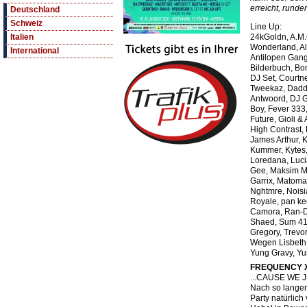
erreicht, runde
Deutschland
Schweiz
Line Up:
24kGoldn, A.M.C
Italien
Wonderland, Al
International
Antilopen Gang
Bilderbuch, B
DJ Set, Courtn
Tweekaz, Daddy
Antwoord, DJ G
Boy, Fever 333,
Future, Gioli &
High Contrast,
James Arthur, K
Kummer, Kytes,
Loredana, Luc
Gee, Maksim M
Garrix, Matoma
Nghtmre, Noisi
Royale, pan ke
Camora, Ran-D,
Shaed, Sum 41
Gregory, Trevor
Wegen Lisbeth,
Yung Gravy, Y
FREQUENCY 
...CAUSE WE 
Nach so langer 
Party natürlich