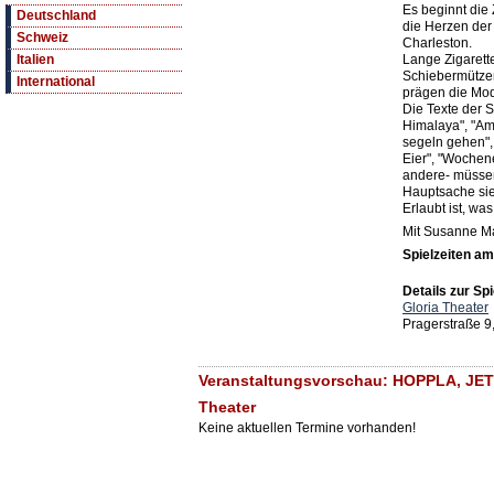
Es beginnt die 
Deutschland
die Herzen de
Schweiz
Charleston.
Lange Zigarette
Italien
Schiebermützen
International
prägen die Mo
Die Texte der 
Himalaya", "Am
segeln gehen", 
Eier", "Wochen
andere- müssen 
Hauptsache sie
Erlaubt ist, wa
Mit Susanne Ma
Spielzeiten a
Details zur Spi
Gloria Theater
Pragerstraße 9
Veranstaltungsvorschau: HOPPLA, JET
Theater
Keine aktuellen Termine vorhanden!