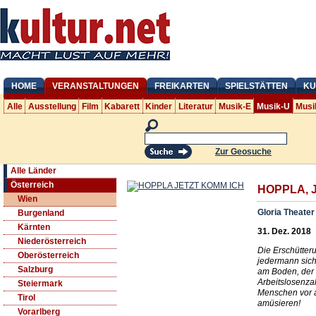
HOME
VERANSTALTUNGEN
FREIKARTEN
SPIELSTÄTTEN
KU
Alle
Ausstellung
Film
Kabarett
Kinder
Literatur
Musik-E
Musik-U
Musi
Zur Geosuche
Alle Länder
Österreich
HOPPLA, J
Wien
Gloria Theater
Burgenland
Kärnten
31. Dez. 2018
Niederösterreich
Die Erschütteru
Oberösterreich
jedermann sicht
Salzburg
am Boden, der 
Arbeitslosenza
Steiermark
Menschen vor a
Tirol
amüsieren!
Vorarlberg