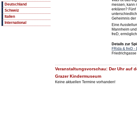
Was ist das eig
Deutschland
messen, kann m
erklären? Fünf 
Schweiz
unterschiedlic
Italien
Geheimnis der 
International
Eine Ausstell
Mannheim und 
freD, ermöglich
Details zur Spi
FRida & freD 
Friedrichgasse
Veranstaltungsvorschau: Der Uhr auf de
Grazer Kindermuseum
Keine aktuellen Termine vorhanden!