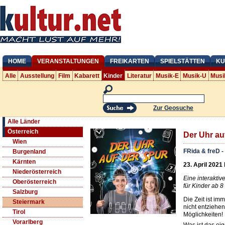
HOME
VERANSTALTUNGEN
FREIKARTEN
SPIELSTÄTTEN
KU
Alle
Ausstellung
Film
Kabarett
Kinder
Literatur
Musik-E
Musik-U
Musi
Zur Geosuche
Alle Länder
Österreich
Der Uhr au
Wien
FRida & freD 
Burgenland
Kärnten
23. April 2021 
Niederösterreich
Eine interaktiv
Oberösterreich
für Kinder ab 8
Salzburg
Die Zeit ist im
Steiermark
nicht entziehen
Tirol
Möglichkeiten!
Vorarlberg