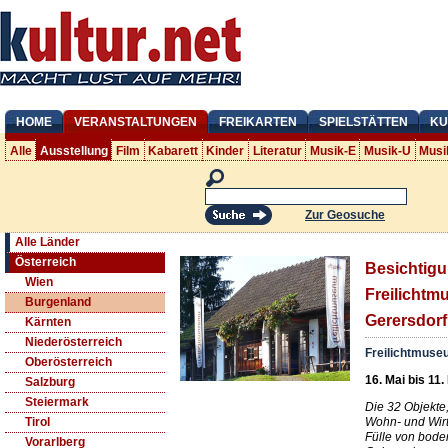
HOME
VERANSTALTUNGEN
FREIKARTEN
SPIELSTÄTTEN
KU
Alle
Ausstellung
Film
Kabarett
Kinder
Literatur
Musik-E
Musik-U
Musi
Zur Geosuche
Alle Länder
Österreich
Besichtigu
Wien
Freilicht
Burgenland
Gerersdorf
Kärnten
Niederösterreich
Freilichtmuse
Oberösterreich
16. Mai bis 11.
Salzburg
Steiermark
Die 32 Objekte,
Wohn- und Wir
Tirol
Fülle von bode
Vorarlberg