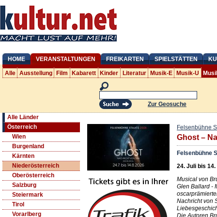
HOME
VERANSTALTUNGEN
FREIKARTEN
SPIELSTÄTTEN
KU
Alle
Ausstellung
Film
Kabarett
Kinder
Literatur
Musik-E
Musik-U
Musi
Zur Geosuche
Alle Länder
Österreich
Felsenbühne S
Wien
Ghost – N
Burgenland
Felsenbühne S
Kärnten
Niederösterreich
24. Juli bis 14
Oberösterreich
Musical von Br
Salzburg
Glen Ballard - 
oscarprämierte
Steiermark
Nachricht von 
Tirol
Liebesgeschich
Vorarlberg
Die Autoren Br