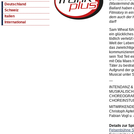
(Mastermind de
Deutschland
Ballard haben
Schweiz
Filmstory in ei
Italien
dem auch der H
darf!
International
Sam Wheat führ
ein glückliches
tödlich verletzt
Welt der Leben
das zwielichti
kommunizieren 
sein Tod Teil e
mit Oda Maes 
Täter zu bestr
Aufgrund der g
Musical unter S
—
INTENDANZ & 
MUSIKALISCHE
CHOREOGRAFIE
CHOREINSTUD
MITWIRKENDE S
Christoph Apfel
Fabian Vogt u. 
Details zur Spi
Felsenbühne St