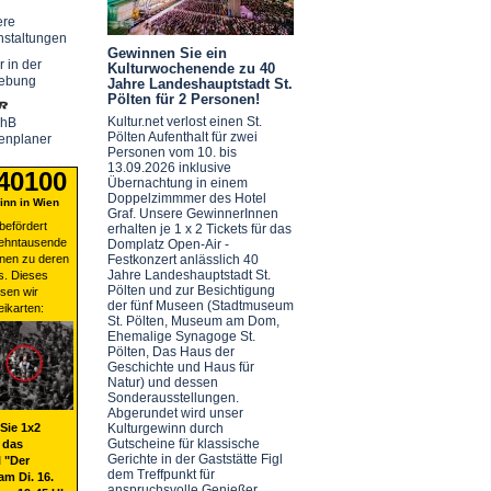
ere
nstaltungen
Gewinnen Sie ein
r in der
Kulturwochenende zu 40
ebung
Jahre Landeshauptstadt St.
Pölten für 2 Personen!
Kultur.net verlost einen St.
chB
Pölten Aufenthalt für zwei
enplaner
Personen vom 10. bis
13.09.2026 inklusive
 40100
Übernachtung in einem
Doppelzimmmer des Hotel
nn in Wien
Graf. Unsere GewinnerInnen
befördert
erhalten je 1 x 2 Tickets für das
zehntausende
Domplatz Open-Air -
nen zu deren
Festkonzert anlässlich 40
Jahre Landeshauptstadt St.
s. Dieses
Pölten und zur Besichtigung
sen wir
der fünf Museen (Stadtmuseum
eikarten:
St. Pölten, Museum am Dom,
Ehemalige Synagoge St.
Pölten, Das Haus der
Geschichte und Haus für
Natur) und dessen
Sonderausstellungen.
Abgerundet wird unser
Sie 1x2
Kulturgewinn durch
Gutscheine für klassische
 das
Gerichte in der Gaststätte Figl
 "Der
dem Treffpunkt für
am Di. 16.
anspruchsvolle Genießer.