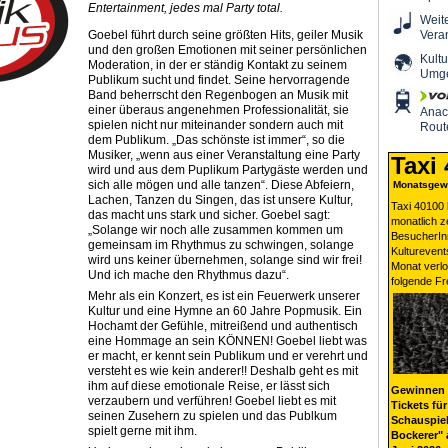
Entertainment, jedes mal Party total.
Weit
Goebel führt durch seine größten Hits, geiler Musik
Vera
und den großen Emotionen mit seiner persönlichen
Kultu
Moderation, in der er ständig Kontakt zu seinem
Umg
Publikum sucht und findet. Seine hervorragende
Band beherrscht den Regenbogen an Musik mit
einer überaus angenehmen Professionalität, sie
Ana
spielen nicht nur miteinander sondern auch mit
Rout
dem Publikum. „Das schönste ist immer“, so die
Musiker, „wenn aus einer Veranstaltung eine Party
Taxi
wird und aus dem Puplikum Partygäste werden und
sich alle mögen und alle tanzen“. Diese Abfeiern,
Monatsgewi
Lachen, Tanzen du Singen, das ist unsere Kultur,
Taxi 40100 
das macht uns stark und sicher. Goebel sagt:
monatlich 
„Solange wir noch alle zusammen kommen um
BesucherIn
gemeinsam im Rhythmus zu schwingen, solange
Kulturevent
wird uns keiner übernehmen, solange sind wir frei!
Monat verlo
Und ich mache den Rhythmus dazu“.
folgende Fr
Mehr als ein Konzert, es ist ein Feuerwerk unserer
Kultur und eine Hymne an 60 Jahre Popmusik. Ein
Hochamt der Gefühle, mitreißend und authentisch
eine Hommage an sein KÖNNEN! Goebel liebt was
er macht, er kennt sein Publikum und er verehrt und
versteht es wie kein anderer!! Deshalb geht es mit
ihm auf diese emotionale Reise, er lässt sich
Gewinnen 
verzaubern und verführen! Goebel liebt es mit
Tickets für
seinen Zusehern zu spielen und das Publkum
Schauspiel
spielt gerne mit ihm.
Bockerer" 