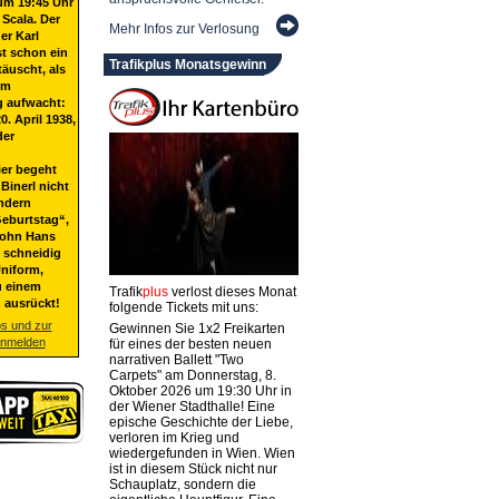
um 19:45 Uhr
 Scala. Der
Mehr Infos zur Verlosung
er Karl
st schon ein
Trafikplus Monatsgewinn
täuscht, als
em
g aufwacht:
20. April 1938,
der
ier begeht
Binerl nicht
ndern
eburtstag“,
Sohn Hans
t schneidig
niform,
u einem
Trafik
plus
verlost dieses Monat
 ausrückt!
folgende Tickets mit uns:
os und zur
Gewinnen Sie 1x2 Freikarten
anmelden
für eines der besten neuen
narrativen Ballett "Two
Carpets" am Donnerstag, 8.
Oktober 2026 um 19:30 Uhr in
der Wiener Stadthalle! Eine
epische Geschichte der Liebe,
verloren im Krieg und
wiedergefunden in Wien. Wien
ist in diesem Stück nicht nur
Schauplatz, sondern die