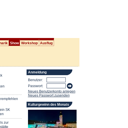
narik
Show
Workshop
Ausflug
Anmeldung
ck
Benutzer:
Passwort:
ken
Neues Benutzerkonto anlegen
Neues Passwort zusenden
erempfehlen
Kulturgewinn des Monats
mein SK
en
ls zur
stätte