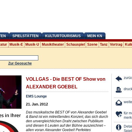
TEN
SPIELSTÄTTEN
KULTURTOURISMUS
MEIN KN
ratur
Musik-E
Musik-U
Musiktheater
Schauspiel
Szene
Tanz
Vortrag
Kuli
Zur Geosuche
zurü
VOLLGAS - Die BEST OF Show von
ALEXANDER GOEBEL
druc
EMS Lounge
weit
21. Jan. 2012
Das musikalische BEST OF von Alexander Goebel
für 
& Band ist ein mitreißendes Konzert, das sich durch
merk
den unvergleichlichen Draht zwischen Publikum
und diesen 6 Leuten auf der Bühne auszeichnet –
Detai
allen voran Alexander Goebel! Perfektes
Spiel