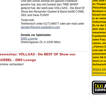
Juni 2026 
Und wer schon einmal ein ganzes Publikum
im Theater
gesehn hat, das mit Goebel den TIME WARP
Fleischhau
getanzt hat, der weiß was VOLLGAS - Die Best Of
Bockerer i
Show bei Alexander Goebel & Band heißt! COME,
bisserl ent
SEE and have FUN!!!!
er an sein
Ticket-Info:
Geburtsta
Telefonisch unter 01/7148877 oder per mail unter
Es ist der 
dander@event-marketing.com
.
aber statt 
erwarteten
Details zur Spielstätte:
Familienfe
EMS Lounge
seine Frau 
Dietrichgasse 25, A-1030 Wien
seinen, so
„Führers G
und sein 
gsvorschau: VOLLGAS - Die BEST OF Show von
präsentier
seine SA-U
OEBEL - EMS Lounge
bevor er z
Termine vorhanden!
Aufmarsch
Weitere Inf
Verlosung 