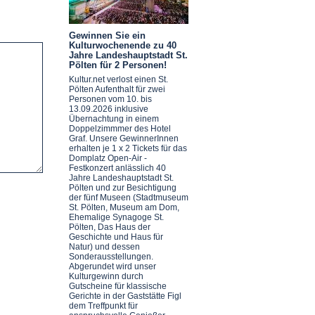
Gewinnen Sie ein
Kulturwochenende zu 40
Jahre Landeshauptstadt St.
Pölten für 2 Personen!
Kultur.net verlost einen St.
Pölten Aufenthalt für zwei
Personen vom 10. bis
13.09.2026 inklusive
Übernachtung in einem
Doppelzimmmer des Hotel
Graf. Unsere GewinnerInnen
erhalten je 1 x 2 Tickets für das
Domplatz Open-Air -
Festkonzert anlässlich 40
Jahre Landeshauptstadt St.
Pölten und zur Besichtigung
der fünf Museen (Stadtmuseum
St. Pölten, Museum am Dom,
Ehemalige Synagoge St.
Pölten, Das Haus der
Geschichte und Haus für
Natur) und dessen
Sonderausstellungen.
Abgerundet wird unser
Kulturgewinn durch
Gutscheine für klassische
Gerichte in der Gaststätte Figl
dem Treffpunkt für