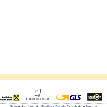
Selbsteintrag
|
Kontakt
|
Feedback
|
Vorteile für registrierte Benutzer