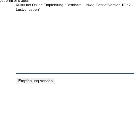
getrennt eintragen.
Kultur.net Online Empfehlung: "Bernhard Ludwig: Best of Version 10in2 -
LustvollLeben"