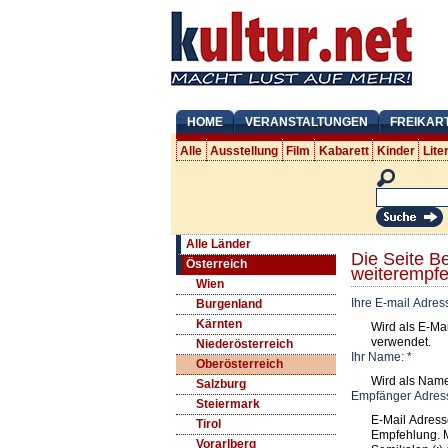
HOME
VERANSTALTUNGEN
FREIKAR
Alle
Ausstellung
Film
Kabarett
Kinder
Lite
Alle Länder
Die Seite B
Österreich
weiterempfe
Wien
Ihre E-mail Adres
Burgenland
Kärnten
Wird als E-Ma
verwendet.
Niederösterreich
Ihr Name:
*
Oberösterreich
Wird als Nam
Salzburg
Empfänger Adres
Steiermark
E-Mail Adress
Tirol
Empfehlung. 
Vorarlberg