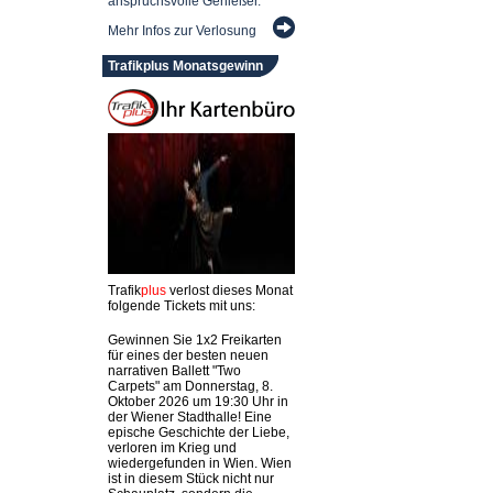
anspruchsvolle Genießer.
Mehr Infos zur Verlosung
Trafikplus Monatsgewinn
Trafik
plus
verlost dieses Monat
folgende Tickets mit uns:
Gewinnen Sie 1x2 Freikarten
für eines der besten neuen
narrativen Ballett "Two
Carpets" am Donnerstag, 8.
Oktober 2026 um 19:30 Uhr in
der Wiener Stadthalle! Eine
epische Geschichte der Liebe,
verloren im Krieg und
wiedergefunden in Wien. Wien
ist in diesem Stück nicht nur