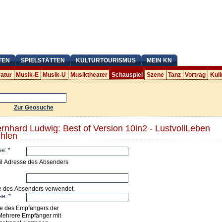
TEN
SPIELSTÄTTEN
KULTURTOURISMUS
MEIN KN
ratur
Musik-E
Musik-U
Musiktheater
Schauspiel
Szene
Tanz
Vortrag
Kuli
Zur Geosuche
ernhard Ludwig: Best of Version 10in2 - LustvollLeben
hlen
se:
*
il Adresse des Absenders
e des Absenders verwendet.
se:
*
e des Empfängers der
Mehrere Empfänger mit