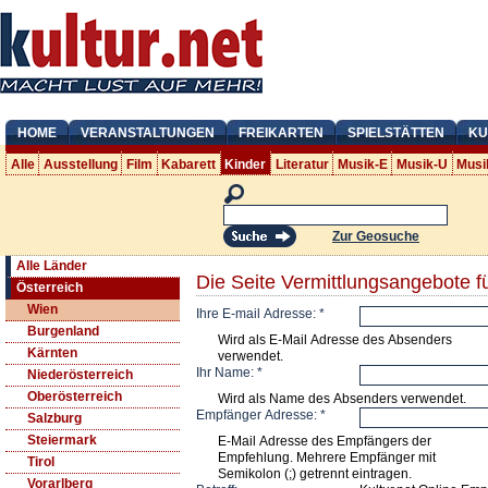
HOME
VERANSTALTUNGEN
FREIKARTEN
SPIELSTÄTTEN
KU
Alle
Ausstellung
Film
Kabarett
Kinder
Literatur
Musik-E
Musik-U
Musi
Zur Geosuche
Alle Länder
Die Seite Vermittlungsangebote f
Österreich
Wien
Ihre E-mail Adresse:
*
Burgenland
Wird als E-Mail Adresse des Absenders
Kärnten
verwendet.
Ihr Name:
*
Niederösterreich
Oberösterreich
Wird als Name des Absenders verwendet.
Empfänger Adresse:
*
Salzburg
Steiermark
E-Mail Adresse des Empfängers der
Empfehlung. Mehrere Empfänger mit
Tirol
Semikolon (;) getrennt eintragen.
Vorarlberg