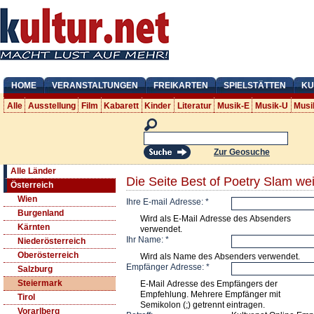
HOME
VERANSTALTUNGEN
FREIKARTEN
SPIELSTÄTTEN
KU
Alle
Ausstellung
Film
Kabarett
Kinder
Literatur
Musik-E
Musik-U
Musi
Zur Geosuche
Alle Länder
Die Seite Best of Poetry Slam we
Österreich
Wien
Ihre E-mail Adresse:
*
Burgenland
Wird als E-Mail Adresse des Absenders
Kärnten
verwendet.
Ihr Name:
*
Niederösterreich
Oberösterreich
Wird als Name des Absenders verwendet.
Empfänger Adresse:
*
Salzburg
Steiermark
E-Mail Adresse des Empfängers der
Empfehlung. Mehrere Empfänger mit
Tirol
Semikolon (;) getrennt eintragen.
Vorarlberg