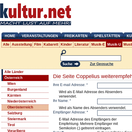
HOME
VERANSTALTUNGEN
FREIKARTEN
SPIELSTÄTTEN
KU
Alle
Ausstellung
Film
Kabarett
Kinder
Literatur
Musik-E
Musik-U
Musi
Zur Geosuche
Alle Länder
Die Seite Coppelius weiterempfe
Österreich
Wien
Ihre E-mail Adresse:
*
Burgenland
Wird als E-Mail Adresse des Absenders
Kärnten
verwendet.
Ihr Name:
*
Niederösterreich
Oberösterreich
Wird als Name des Absenders verwendet.
Empfänger Adresse:
*
Salzburg
Steiermark
E-Mail Adresse des Empfängers der
Empfehlung. Mehrere Empfänger mit
Tirol
Semikolon (;) getrennt eintragen.
Vorarlberg