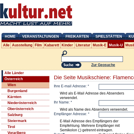
HOME
VERANSTALTUNGEN
FREIKARTEN
SPIELSTÄTTEN
KU
Alle
Ausstellung
Film
Kabarett
Kinder
Literatur
Musik-E
Musik-U
Musi
Zur Geosuche
Alle Länder
Die Seite Musikschiene: Flamenc
Österreich
Wien
Ihre E-mail Adresse:
*
Burgenland
Wird als E-Mail Adresse des Absenders
Kärnten
verwendet.
Ihr Name:
*
Niederösterreich
Oberösterreich
Wird als Name des Absenders verwendet.
Empfänger Adresse:
*
Salzburg
Steiermark
E-Mail Adresse des Empfängers der
Empfehlung. Mehrere Empfänger mit
Tirol
Semikolon (;) getrennt eintragen.
Vorarlberg