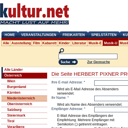
HOME
VERANSTALTUNGEN
FREIKARTEN
SPIELSTÄTTEN
KU
Alle
Ausstellung
Film
Kabarett
Kinder
Literatur
Musik-E
Musik-U
Musi
Zur Geosuche
Alle Länder
Die Seite HERBERT PIXNER PR
Österreich
Wien
Ihre E-mail Adresse:
*
Burgenland
Wird als E-Mail Adresse des Absenders
Kärnten
verwendet.
Ihr Name:
*
Niederösterreich
Oberösterreich
Wird als Name des Absenders verwendet.
Empfänger Adresse:
*
Salzburg
Steiermark
E-Mail Adresse des Empfängers der
Empfehlung. Mehrere Empfänger mit
Tirol
Semikolon (;) getrennt eintragen.
Vorarlberg