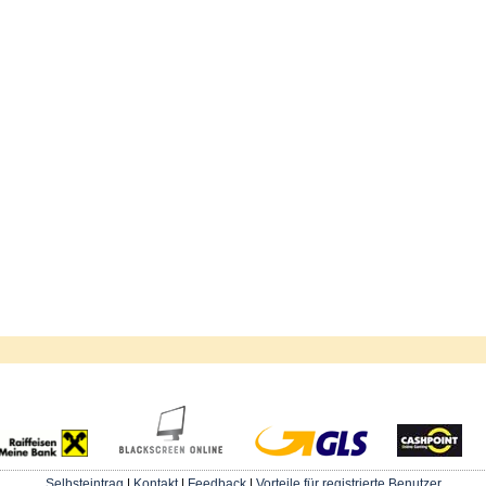
Selbsteintrag
|
Kontakt
|
Feedback
|
Vorteile für registrierte Benutzer