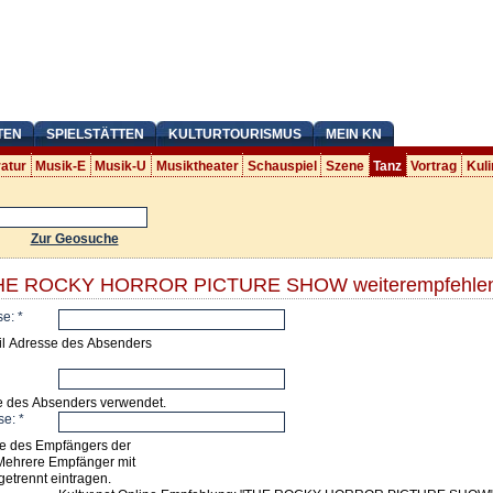
TEN
SPIELSTÄTTEN
KULTURTOURISMUS
MEIN KN
ratur
Musik-E
Musik-U
Musiktheater
Schauspiel
Szene
Tanz
Vortrag
Kuli
Zur Geosuche
 THE ROCKY HORROR PICTURE SHOW weiterempfehle
se:
*
il Adresse des Absenders
e des Absenders verwendet.
se:
*
e des Empfängers der
Mehrere Empfänger mit
getrennt eintragen.