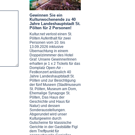
"
Gewinnen Sie ein
Kulturwochenende zu 40
Jahre Landeshauptstadt St.
Pölten für 2 Personen!
Kultur.net verlost einen St.
Pölten Aufenthalt für zwei
Personen vom 10. bis
13.09.2026 inklusive
Übernachtung in einem
Doppelzimmmer des Hotel
Graf. Unsere GewinnerInnen
erhalten je 1 x 2 Tickets für das
Domplatz Open-Air -
Festkonzert anlässlich 40
Jahre Landeshauptstadt St.
Pölten und zur Besichtigung
der fünf Museen (Stadtmuseum
St. Pölten, Museum am Dom,
Ehemalige Synagoge St.
Pölten, Das Haus der
Geschichte und Haus für
Natur) und dessen
Sonderausstellungen.
Abgerundet wird unser
Kulturgewinn durch
Gutscheine für klassische
Gerichte in der Gaststätte Figl
dem Treffpunkt für