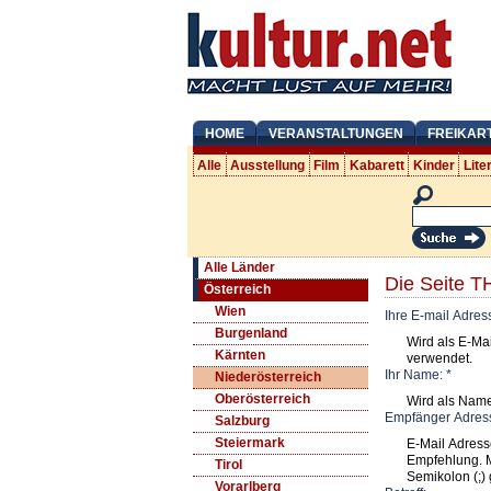
HOME
VERANSTALTUNGEN
FREIKAR
Alle
Ausstellung
Film
Kabarett
Kinder
Lite
Alle Länder
Die Seite
Österreich
Wien
Ihre E-mail Adres
Burgenland
Wird als E-Ma
Kärnten
verwendet.
Ihr Name:
*
Niederösterreich
Oberösterreich
Wird als Nam
Empfänger Adres
Salzburg
Steiermark
E-Mail Adress
Empfehlung. 
Tirol
Semikolon (;) 
Vorarlberg