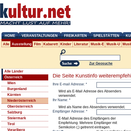
HOME
VERANSTALTUNGEN
FREIKARTEN
SPIELSTÄTTEN
KU
Alle
Ausstellung
Film
Kabarett
Kinder
Literatur
Musik-E
Musik-U
Musi
Zur Geosuche
Alle Länder
Die Seite Kunstinfo weiterempfeh
Österreich
Wien
Ihre E-mail Adresse:
*
Burgenland
Wird als E-Mail Adresse des Absenders
Kärnten
verwendet.
Ihr Name:
*
Niederösterreich
Oberösterreich
Wird als Name des Absenders verwendet.
Empfänger Adresse:
*
Salzburg
Steiermark
E-Mail Adresse des Empfängers der
Empfehlung. Mehrere Empfänger mit
Tirol
Semikolon (;) getrennt eintragen.
Vorarlberg