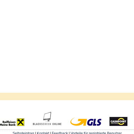
Selbsteintrag
|
Kontakt
|
Feedback
|
Vorteile für registrierte Benutzer