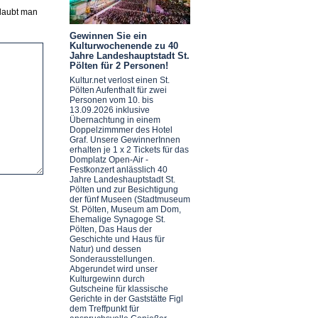
glaubt man
Gewinnen Sie ein
Kulturwochenende zu 40
Jahre Landeshauptstadt St.
Pölten für 2 Personen!
Kultur.net verlost einen St.
Pölten Aufenthalt für zwei
Personen vom 10. bis
13.09.2026 inklusive
Übernachtung in einem
Doppelzimmmer des Hotel
Graf. Unsere GewinnerInnen
erhalten je 1 x 2 Tickets für das
Domplatz Open-Air -
Festkonzert anlässlich 40
Jahre Landeshauptstadt St.
Pölten und zur Besichtigung
der fünf Museen (Stadtmuseum
St. Pölten, Museum am Dom,
Ehemalige Synagoge St.
Pölten, Das Haus der
Geschichte und Haus für
Natur) und dessen
Sonderausstellungen.
Abgerundet wird unser
Kulturgewinn durch
Gutscheine für klassische
Gerichte in der Gaststätte Figl
dem Treffpunkt für