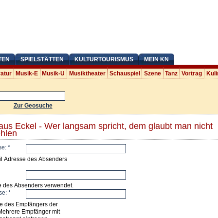
TEN
SPIELSTÄTTEN
KULTURTOURISMUS
MEIN KN
ratur
Musik-E
Musik-U
Musiktheater
Schauspiel
Szene
Tanz
Vortrag
Kuli
Zur Geosuche
laus Eckel - Wer langsam spricht, dem glaubt man nicht
hlen
se:
*
il Adresse des Absenders
e des Absenders verwendet.
se:
*
e des Empfängers der
Mehrere Empfänger mit