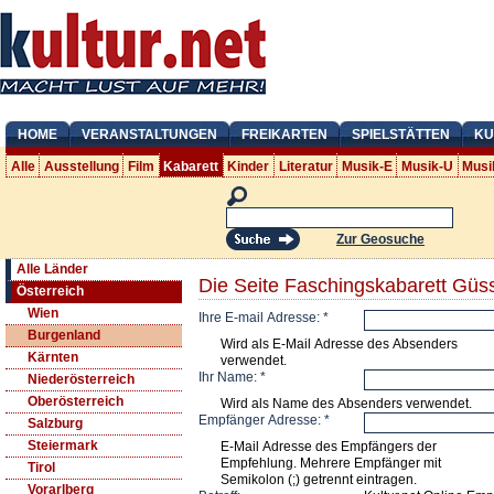
HOME
VERANSTALTUNGEN
FREIKARTEN
SPIELSTÄTTEN
KU
Alle
Ausstellung
Film
Kabarett
Kinder
Literatur
Musik-E
Musik-U
Musi
Zur Geosuche
Alle Länder
Die Seite Faschingskabarett Güs
Österreich
Wien
Ihre E-mail Adresse:
*
Burgenland
Wird als E-Mail Adresse des Absenders
Kärnten
verwendet.
Ihr Name:
*
Niederösterreich
Oberösterreich
Wird als Name des Absenders verwendet.
Empfänger Adresse:
*
Salzburg
Steiermark
E-Mail Adresse des Empfängers der
Empfehlung. Mehrere Empfänger mit
Tirol
Semikolon (;) getrennt eintragen.
Vorarlberg