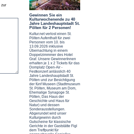
 zur
Gewinnen Sie ein
Kulturwochenende zu 40
Jahre Landeshauptstadt St.
Pölten für 2 Personen!
Kultur.net verlost einen St.
Pölten Aufenthalt für zwei
Personen vom 10. bis
13.09.2026 inklusive
Übernachtung in einem
Doppelzimmmer des Hotel
Graf. Unsere GewinnerInnen
erhalten je 1 x 2 Tickets für das
Domplatz Open-Air -
Festkonzert anlässlich 40
Jahre Landeshauptstadt St.
Pölten und zur Besichtigung
der fünf Museen (Stadtmuseum
St. Pölten, Museum am Dom,
Ehemalige Synagoge St.
Pölten, Das Haus der
Geschichte und Haus für
Natur) und dessen
Sonderausstellungen.
Abgerundet wird unser
Kulturgewinn durch
Gutscheine für klassische
Gerichte in der Gaststätte Figl
dem Treffpunkt für