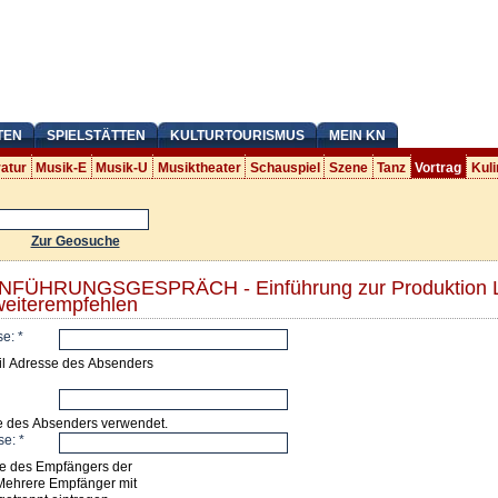
TEN
SPIELSTÄTTEN
KULTURTOURISMUS
MEIN KN
ratur
Musik-E
Musik-U
Musiktheater
Schauspiel
Szene
Tanz
Vortrag
Kuli
Zur Geosuche
EINFÜHRUNGSGESPRÄCH - Einführung zur Produktion 
eiterempfehlen
se:
*
il Adresse des Absenders
e des Absenders verwendet.
se:
*
e des Empfängers der
Mehrere Empfänger mit