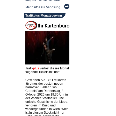
anspruchsvolle Genießer.
Mehr Infos zur Verlosung
Trafikplus Monatsgewinn
Trafik
plus
verlost dieses Monat
folgende Tickets mit uns:
Gewinnen Sie 1x2 Freikarten
für eines der besten neuen
narrativen Ballett "Two
Carpets" am Donnerstag, 8.
Oktober 2026 um 19:30 Uhr in
der Wiener Stadthalle! Eine
epische Geschichte der Liebe,
verloren im Krieg und
wiedergefunden in Wien. Wien
ist in diesem Stück nicht nur