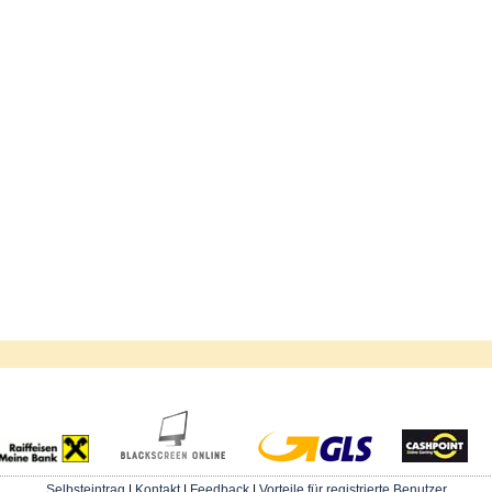
Selbsteintrag
|
Kontakt
|
Feedback
|
Vorteile für registrierte Benutzer