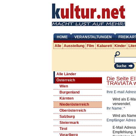
HOME
VERANSTALTUNGEN
FREIKAR
Alle
Ausstellung
Film
Kabarett
Kinder
Lite
Alle Länder
Die Seite 
Österreich
TRAVIATA w
Wien
Ihre E-mail Adres
Burgenland
Kärnten
Wird als E-Ma
verwendet.
Niederösterreich
Ihr Name:
*
Oberösterreich
Wird als Nam
Salzburg
Empfänger Adres
Steiermark
E-Mail Adress
Tirol
Empfehlung. 
Vorarlberg