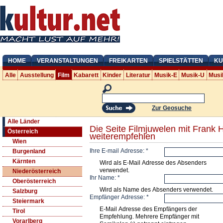
HOME
VERANSTALTUNGEN
FREIKARTEN
SPIELSTÄTTEN
KU
Alle
Ausstellung
Film
Kabarett
Kinder
Literatur
Musik-E
Musik-U
Musi
Zur Geosuche
Alle Länder
Die Seite Filmjuwelen mit Fran
Österreich
weiterempfehlen
Wien
Ihre E-mail Adresse:
*
Burgenland
Kärnten
Wird als E-Mail Adresse des Absenders
verwendet.
Niederösterreich
Ihr Name:
*
Oberösterreich
Wird als Name des Absenders verwendet.
Salzburg
Empfänger Adresse:
*
Steiermark
E-Mail Adresse des Empfängers der
Tirol
Empfehlung. Mehrere Empfänger mit
Vorarlberg