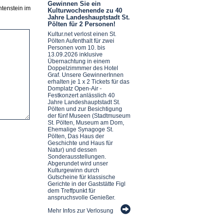
Gewinnen Sie ein
htenstein im
Kulturwochenende zu 40
Jahre Landeshauptstadt St.
Pölten für 2 Personen!
Kultur.net verlost einen St.
Pölten Aufenthalt für zwei
Personen vom 10. bis
13.09.2026 inklusive
Übernachtung in einem
Doppelzimmmer des Hotel
Graf. Unsere GewinnerInnen
erhalten je 1 x 2 Tickets für das
Domplatz Open-Air -
Festkonzert anlässlich 40
Jahre Landeshauptstadt St.
Pölten und zur Besichtigung
der fünf Museen (Stadtmuseum
St. Pölten, Museum am Dom,
Ehemalige Synagoge St.
Pölten, Das Haus der
Geschichte und Haus für
Natur) und dessen
Sonderausstellungen.
Abgerundet wird unser
Kulturgewinn durch
Gutscheine für klassische
Gerichte in der Gaststätte Figl
dem Treffpunkt für
anspruchsvolle Genießer.
Mehr Infos zur Verlosung