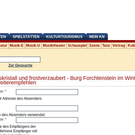
TEN
SPIELSTÄTTEN
KULTURTOURISMUS
MEIN KN
ratur
Musik-E
Musik-U
Musiktheater
Schauspiel
Szene
Tanz
Vortrag
Kuli
Zur Geosuche
skristall und frostverzaubert - Burg Forchtenstein im Win
eiterempfehlen
se:
*
il Adresse des Absenders
e des Absenders verwendet.
se:
*
e des Empfängers der
Mehrere Empfänger mit