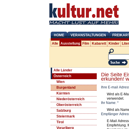
HOME
VERANSTALTUNGEN
FREIKAR
Alle
Ausstellung
Film
Kabarett
Kinder
Lite
Alle Länder
Die Seite Ei
Österreich
erkunden! w
Wien
Ihre E-mail Adres
Burgenland
Kärnten
Wird als E-Ma
verwendet.
Niederösterreich
Ihr Name:
*
Oberösterreich
Wird als Nam
Salzburg
Empfänger Adres
Steiermark
E-Mail Adress
Tirol
Empfehlung. 
Vorarlberg