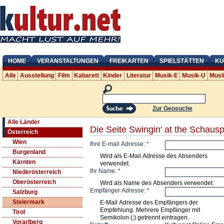
HOME
VERANSTALTUNGEN
FREIKARTEN
SPIELSTÄTTEN
KU
Alle
Ausstellung
Film
Kabarett
Kinder
Literatur
Musik-E
Musik-U
Musi
Zur Geosuche
Alle Länder
Die Seite Swingin' at the Schaus
Österreich
Wien
Ihre E-mail Adresse:
*
Burgenland
Wird als E-Mail Adresse des Absenders
Kärnten
verwendet.
Ihr Name:
*
Niederösterreich
Oberösterreich
Wird als Name des Absenders verwendet.
Empfänger Adresse:
*
Salzburg
Steiermark
E-Mail Adresse des Empfängers der
Empfehlung. Mehrere Empfänger mit
Tirol
Semikolon (;) getrennt eintragen.
Vorarlberg