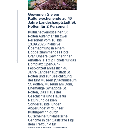
Gewinnen Sie ein
Kulturwochenende zu 40
Jahre Landeshauptstadt St.
Pölten für 2 Personen!
Kultur.net verlost einen St.
Pölten Aufenthalt für zwei
Personen vom 10. bis
13.09.2026 inklusive
Übernachtung in einem
Doppelzimmmer des Hotel
Graf. Unsere GewinnerInnen
erhalten je 1 x 2 Tickets für das
Domplatz Open-Air -
Festkonzert anlässlich 40
Jahre Landeshauptstadt St.
Pölten und zur Besichtigung
der fünf Museen (Stadtmuseum
St. Pölten, Museum am Dom,
Ehemalige Synagoge St.
Pölten, Das Haus der
Geschichte und Haus für
Natur) und dessen
Sonderausstellungen.
Abgerundet wird unser
Kulturgewinn durch
Gutscheine für klassische
Gerichte in der Gaststätte Figl
dem Treffpunkt für