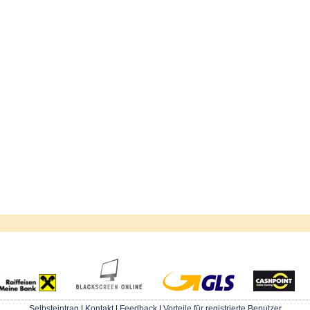
Selbsteintrag
|
Kontakt
|
Feedback
|
Vorteile für registrierte Benutzer