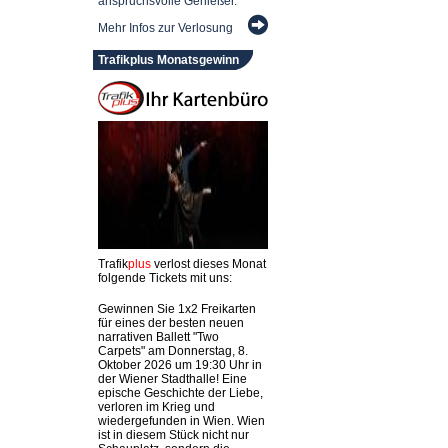
anspruchsvolle Genießer.
Mehr Infos zur Verlosung
Trafikplus Monatsgewinn
Trafik
plus
verlost dieses Monat
folgende Tickets mit uns:
Gewinnen Sie 1x2 Freikarten
für eines der besten neuen
narrativen Ballett "Two
Carpets" am Donnerstag, 8.
Oktober 2026 um 19:30 Uhr in
der Wiener Stadthalle! Eine
epische Geschichte der Liebe,
verloren im Krieg und
wiedergefunden in Wien. Wien
ist in diesem Stück nicht nur