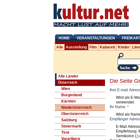
HOME
VERANSTALTUNGEN
FREIKAR
Alle
Ausstellung
Film
Kabarett
Kinder
Lite
Alle Länder
Die Seite G
Österreich
Wien
Ihre E-mail Adres
Burgenland
Wird als E-Ma
Kärnten
verwendet.
Ihr Name:
*
Niederösterreich
Oberösterreich
Wird als Nam
Empfänger Adres
Salzburg
Steiermark
E-Mail Adress
Empfehlung. 
Tirol
Semikolon (;) 
Vorarlberg