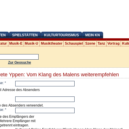
TEN
SPIELSTÄTTEN
KULTURTOURISMUS
MEIN KN
ratur
Musik-E
Musik-U
Musiktheater
Schauspiel
Szene
Tanz
Vortrag
Kuli
Zur Geosuche
rete Yppen: Vom Klang des Malens weiterempfehlen
se:
*
il Adresse des Absenders
e des Absenders verwendet.
se:
*
e des Empfängers der
Mehrere Empfänger mit
getrennt eintragen.