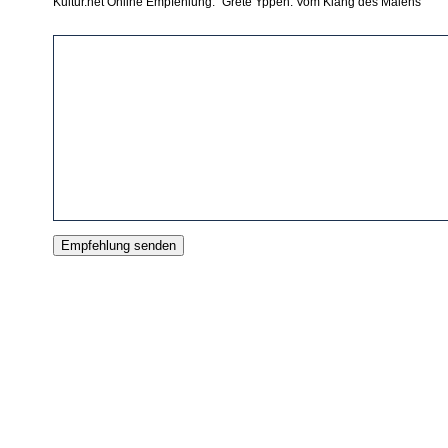
Kultur.net Online Empfehlung: "Grete Yppen: Vom Klang des Malens"