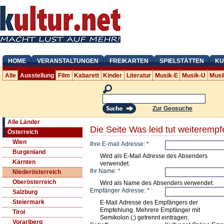
HOME
VERANSTALTUNGEN
FREIKARTEN
SPIELSTÄTTEN
KU
Alle
Ausstellung
Film
Kabarett
Kinder
Literatur
Musik-E
Musik-U
Musi
Zur Geosuche
Alle Länder
Die Seite Was leid tut weiterempf
Österreich
Wien
Ihre E-mail Adresse:
*
Burgenland
Wird als E-Mail Adresse des Absenders
Kärnten
verwendet.
Ihr Name:
*
Niederösterreich
Oberösterreich
Wird als Name des Absenders verwendet.
Empfänger Adresse:
*
Salzburg
Steiermark
E-Mail Adresse des Empfängers der
Empfehlung. Mehrere Empfänger mit
Tirol
Semikolon (;) getrennt eintragen.
Vorarlberg