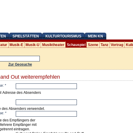
TEN
SPIELSTÄTTEN
KULTURTOURISMUS
MEIN KN
ratur
Musik-E
Musik-U
Musiktheater
Schauspiel
Szene
Tanz
Vortrag
Kuli
Zur Geosuche
n and Out weiterempfehlen
se:
*
il Adresse des Absenders
e des Absenders verwendet.
se:
*
e des Empfängers der
Mehrere Empfänger mit
getrennt eintragen.