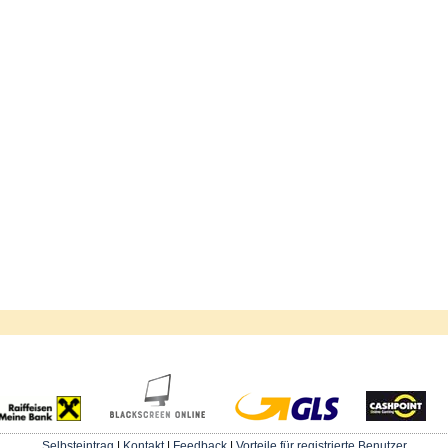
Selbsteintrag
|
Kontakt
|
Feedback
|
Vorteile für registrierte Benutzer