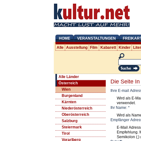
HOME
VERANSTALTUNGEN
FREIKAR
Alle
Ausstellung
Film
Kabarett
Kinder
Lite
Alle Länder
Die Seite I
Österreich
Wien
Ihre E-mail Adres
Burgenland
Wird als E-Ma
Kärnten
verwendet.
Ihr Name:
*
Niederösterreich
Oberösterreich
Wird als Nam
Empfänger Adres
Salzburg
Steiermark
E-Mail Adress
Empfehlung. 
Tirol
Semikolon (;) 
Vorarlberg