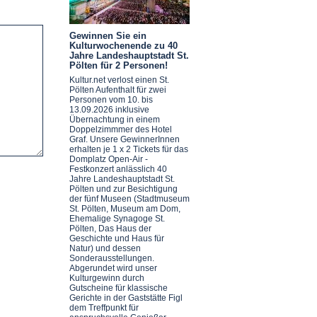
Gewinnen Sie ein
Kulturwochenende zu 40
Jahre Landeshauptstadt St.
Pölten für 2 Personen!
Kultur.net verlost einen St.
Pölten Aufenthalt für zwei
Personen vom 10. bis
13.09.2026 inklusive
Übernachtung in einem
Doppelzimmmer des Hotel
Graf. Unsere GewinnerInnen
erhalten je 1 x 2 Tickets für das
Domplatz Open-Air -
Festkonzert anlässlich 40
Jahre Landeshauptstadt St.
Pölten und zur Besichtigung
der fünf Museen (Stadtmuseum
St. Pölten, Museum am Dom,
Ehemalige Synagoge St.
Pölten, Das Haus der
Geschichte und Haus für
Natur) und dessen
Sonderausstellungen.
Abgerundet wird unser
Kulturgewinn durch
Gutscheine für klassische
Gerichte in der Gaststätte Figl
dem Treffpunkt für