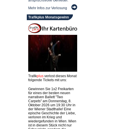
anspruchsvolle Genießer.
Mehr Infos zur Verlosung
Trafikplus Monatsgewinn
Trafik
plus
verlost dieses Monat
folgende Tickets mit uns:
Gewinnen Sie 1x2 Freikarten
für eines der besten neuen
narrativen Ballett "Two
Carpets" am Donnerstag, 8.
Oktober 2026 um 19:30 Uhr in
der Wiener Stadthalle! Eine
epische Geschichte der Liebe,
verloren im Krieg und
wiedergefunden in Wien. Wien
ist in diesem Stück nicht nur