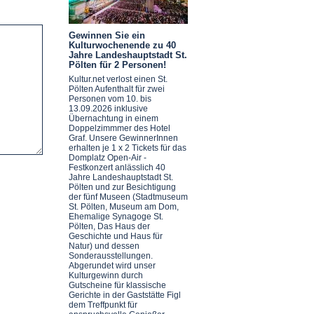
Gewinnen Sie ein
Kulturwochenende zu 40
Jahre Landeshauptstadt St.
Pölten für 2 Personen!
Kultur.net verlost einen St.
Pölten Aufenthalt für zwei
Personen vom 10. bis
13.09.2026 inklusive
Übernachtung in einem
Doppelzimmmer des Hotel
Graf. Unsere GewinnerInnen
erhalten je 1 x 2 Tickets für das
Domplatz Open-Air -
Festkonzert anlässlich 40
Jahre Landeshauptstadt St.
Pölten und zur Besichtigung
der fünf Museen (Stadtmuseum
St. Pölten, Museum am Dom,
Ehemalige Synagoge St.
Pölten, Das Haus der
Geschichte und Haus für
Natur) und dessen
Sonderausstellungen.
Abgerundet wird unser
Kulturgewinn durch
Gutscheine für klassische
Gerichte in der Gaststätte Figl
dem Treffpunkt für