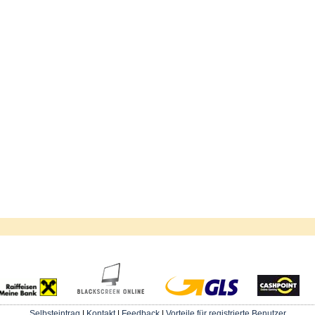
Selbsteintrag
|
Kontakt
|
Feedback
|
Vorteile für registrierte Benutzer