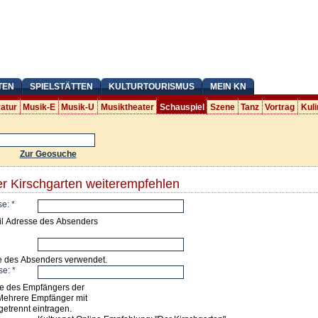
TEN
SPIELSTÄTTEN
KULTURTOURISMUS
MEIN KN
ratur
Musik-E
Musik-U
Musiktheater
Schauspiel
Szene
Tanz
Vortrag
Kuli
Zur Geosuche
er Kirschgarten weiterempfehlen
se:
*
il Adresse des Absenders
e des Absenders verwendet.
se:
*
e des Empfängers der
Mehrere Empfänger mit
getrennt eintragen.