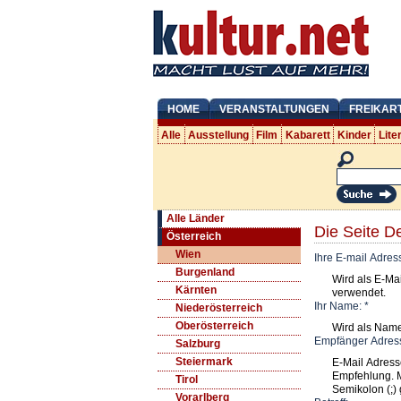
HOME
VERANSTALTUNGEN
FREIKAR
Alle
Ausstellung
Film
Kabarett
Kinder
Lite
Alle Länder
Die Seite D
Österreich
Wien
Ihre E-mail Adres
Burgenland
Wird als E-Ma
Kärnten
verwendet.
Ihr Name:
*
Niederösterreich
Oberösterreich
Wird als Nam
Empfänger Adres
Salzburg
Steiermark
E-Mail Adress
Empfehlung. 
Tirol
Semikolon (;) 
Vorarlberg