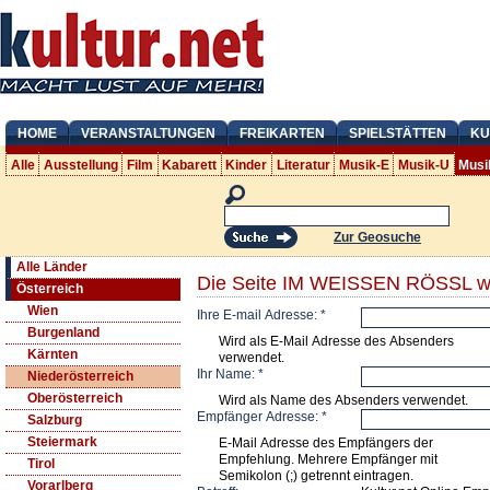
HOME
VERANSTALTUNGEN
FREIKARTEN
SPIELSTÄTTEN
KU
Alle
Ausstellung
Film
Kabarett
Kinder
Literatur
Musik-E
Musik-U
Musi
Zur Geosuche
Alle Länder
Die Seite IM WEISSEN RÖSSL we
Österreich
Wien
Ihre E-mail Adresse:
*
Burgenland
Wird als E-Mail Adresse des Absenders
Kärnten
verwendet.
Ihr Name:
*
Niederösterreich
Oberösterreich
Wird als Name des Absenders verwendet.
Empfänger Adresse:
*
Salzburg
Steiermark
E-Mail Adresse des Empfängers der
Empfehlung. Mehrere Empfänger mit
Tirol
Semikolon (;) getrennt eintragen.
Vorarlberg