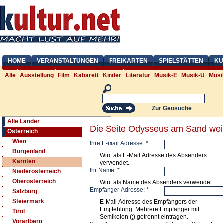
HOME
VERANSTALTUNGEN
FREIKARTEN
SPIELSTÄTTEN
KU
Alle
Ausstellung
Film
Kabarett
Kinder
Literatur
Musik-E
Musik-U
Musi
Zur Geosuche
Alle Länder
Die Seite Odysseus am Sand wei
Österreich
Wien
Ihre E-mail Adresse:
*
Burgenland
Wird als E-Mail Adresse des Absenders
Kärnten
verwendet.
Ihr Name:
*
Niederösterreich
Oberösterreich
Wird als Name des Absenders verwendet.
Empfänger Adresse:
*
Salzburg
Steiermark
E-Mail Adresse des Empfängers der
Empfehlung. Mehrere Empfänger mit
Tirol
Semikolon (;) getrennt eintragen.
Vorarlberg