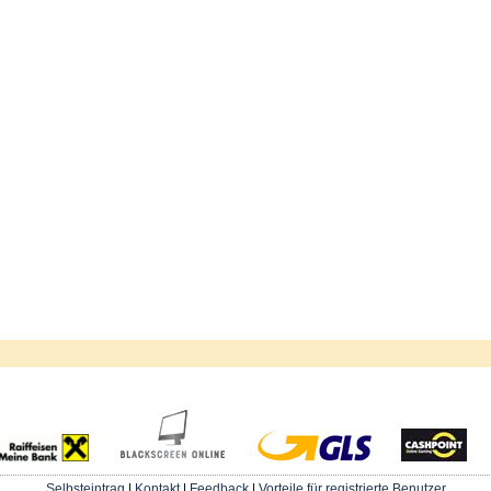
Selbsteintrag
|
Kontakt
|
Feedback
|
Vorteile für registrierte Benutzer