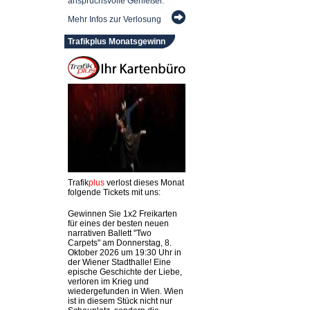
anspruchsvolle Genießer.
Mehr Infos zur Verlosung
Trafikplus Monatsgewinn
Trafik
plus
verlost dieses Monat
folgende Tickets mit uns:
Gewinnen Sie 1x2 Freikarten
für eines der besten neuen
narrativen Ballett "Two
Carpets" am Donnerstag, 8.
Oktober 2026 um 19:30 Uhr in
der Wiener Stadthalle! Eine
epische Geschichte der Liebe,
verloren im Krieg und
wiedergefunden in Wien. Wien
ist in diesem Stück nicht nur