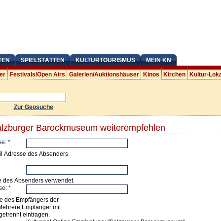
TEN
SPIELSTÄTTEN
KULTURTOURISMUS
MEIN KN
er
Festivals/Open Airs
Galerien/Auktionshäuser
Kinos
Kirchen
Kultur-Lok
Zur Geosuche
alzburger Barockmuseum weiterempfehlen
se:
*
il Adresse des Absenders
e des Absenders verwendet.
se:
*
e des Empfängers der
Mehrere Empfänger mit
getrennt eintragen.