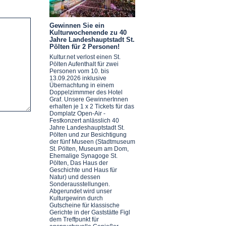
Gewinnen Sie ein
Kulturwochenende zu 40
Jahre Landeshauptstadt St.
Pölten für 2 Personen!
Kultur.net verlost einen St.
Pölten Aufenthalt für zwei
Personen vom 10. bis
13.09.2026 inklusive
Übernachtung in einem
Doppelzimmmer des Hotel
Graf. Unsere GewinnerInnen
erhalten je 1 x 2 Tickets für das
Domplatz Open-Air -
Festkonzert anlässlich 40
Jahre Landeshauptstadt St.
Pölten und zur Besichtigung
der fünf Museen (Stadtmuseum
St. Pölten, Museum am Dom,
Ehemalige Synagoge St.
Pölten, Das Haus der
Geschichte und Haus für
Natur) und dessen
Sonderausstellungen.
Abgerundet wird unser
Kulturgewinn durch
Gutscheine für klassische
Gerichte in der Gaststätte Figl
dem Treffpunkt für