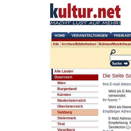
HOME
VERANSTALTUNGEN
FREIKAR
Alle
Archive/Bibliotheken
Bühnen/Musiktheat
Alle Länder
Die Seite S
Österreich
Wien
Ihre E-mail Adres
Burgenland
Wird als E-Ma
Kärnten
verwendet.
Ihr Name:
*
Niederösterreich
Oberösterreich
Wird als Nam
Empfänger Adres
Salzburg
Steiermark
E-Mail Adress
Empfehlung. 
Tirol
Semikolon (;) 
Vorarlberg