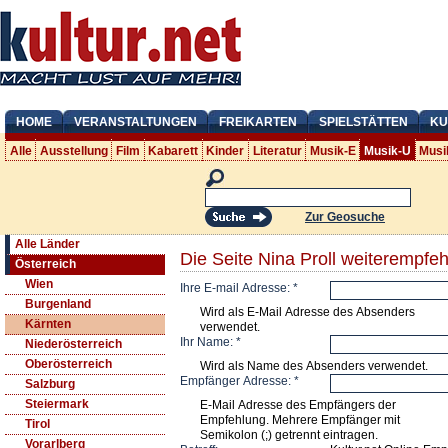
HOME
VERANSTALTUNGEN
FREIKARTEN
SPIELSTÄTTEN
KU
Alle
Ausstellung
Film
Kabarett
Kinder
Literatur
Musik-E
Musik-U
Musi
Zur Geosuche
Alle Länder
Die Seite Nina Proll weiterempfe
Österreich
Wien
Ihre E-mail Adresse:
*
Burgenland
Wird als E-Mail Adresse des Absenders
Kärnten
verwendet.
Ihr Name:
*
Niederösterreich
Oberösterreich
Wird als Name des Absenders verwendet.
Empfänger Adresse:
*
Salzburg
Steiermark
E-Mail Adresse des Empfängers der
Empfehlung. Mehrere Empfänger mit
Tirol
Semikolon (;) getrennt eintragen.
Vorarlberg