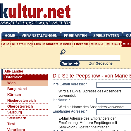
HOME
VERANSTALTUNGEN
FREIKARTEN
SPIELSTÄTTEN
KU
Alle
Ausstellung
Film
Kabarett
Kinder
Literatur
Musik-E
Musik-U
Musi
Zur Geosuche
Alle Länder
Die Seite Peepshow - von Marie 
Österreich
Wien
Ihre E-mail Adresse:
*
Burgenland
Wird als E-Mail Adresse des Absenders
Kärnten
verwendet.
Ihr Name:
*
Niederösterreich
Oberösterreich
Wird als Name des Absenders verwendet.
Empfänger Adresse:
*
Salzburg
Steiermark
E-Mail Adresse des Empfängers der
Empfehlung. Mehrere Empfänger mit
Tirol
Semikolon (;) getrennt eintragen.
Vorarlberg