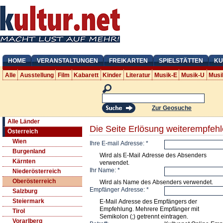
HOME
VERANSTALTUNGEN
FREIKARTEN
SPIELSTÄTTEN
KU
Alle
Ausstellung
Film
Kabarett
Kinder
Literatur
Musik-E
Musik-U
Musi
Zur Geosuche
Alle Länder
Die Seite Erlösung weiterempfeh
Österreich
Wien
Ihre E-mail Adresse:
*
Burgenland
Wird als E-Mail Adresse des Absenders
Kärnten
verwendet.
Ihr Name:
*
Niederösterreich
Oberösterreich
Wird als Name des Absenders verwendet.
Empfänger Adresse:
*
Salzburg
Steiermark
E-Mail Adresse des Empfängers der
Empfehlung. Mehrere Empfänger mit
Tirol
Semikolon (;) getrennt eintragen.
Vorarlberg