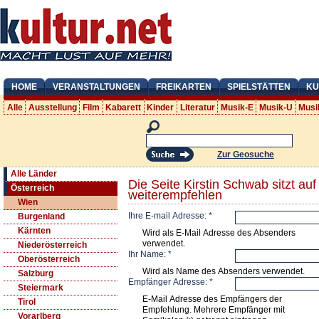
HOME
VERANSTALTUNGEN
FREIKARTEN
SPIELSTÄTTEN
KU
Alle
Ausstellung
Film
Kabarett
Kinder
Literatur
Musik-E
Musik-U
Musi
Zur Geosuche
Alle Länder
Die Seite Kirstin Schwab sitzt au
Österreich
weiterempfehlen
Wien
Ihre E-mail Adresse:
*
Burgenland
Kärnten
Wird als E-Mail Adresse des Absenders
verwendet.
Niederösterreich
Ihr Name:
*
Oberösterreich
Wird als Name des Absenders verwendet.
Salzburg
Empfänger Adresse:
*
Steiermark
E-Mail Adresse des Empfängers der
Tirol
Empfehlung. Mehrere Empfänger mit
Vorarlberg