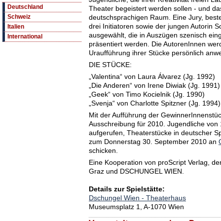
Deutschland
Theater begeistert werden sollen - und d
deutschsprachigen Raum. Eine Jury, best
Schweiz
drei Initiatoren sowie der jungen Autorin S
Italien
ausgewählt, die in Auszügen szenisch ein
International
präsentiert werden. Die AutorenInnen wer
Uraufführung ihrer Stücke persönlich anw
DIE STÜCKE:
„Valentina“ von Laura Álvarez (Jg. 1992)
„Die Anderen“ von Irene Diwiak (Jg. 1991)
„Geek“ von Timo Kocielnik (Jg. 1990)
„Svenja“ von Charlotte Spitzner (Jg. 1994)
Mit der Aufführung der GewinnerInnenstüc
Ausschreibung für 2010. Jugendliche von 
aufgerufen, Theaterstücke in deutscher S
zum Donnerstag 30. September 2010 an
schicken.
Eine Kooperation von proScript Verlag, de
Graz und DSCHUNGEL WIEN.
Details zur Spielstätte:
Dschungel Wien - Theaterhaus
Museumsplatz 1, A-1070 Wien