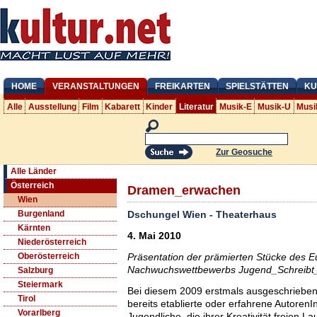
HOME
VERANSTALTUNGEN
FREIKARTEN
SPIELSTÄTTEN
KU
Alle
Ausstellung
Film
Kabarett
Kinder
Literatur
Musik-E
Musik-U
Musi
Zur Geosuche
Alle Länder
Österreich
Dramen_erwachen
Wien
Dschungel Wien - Theaterhaus
Burgenland
Kärnten
4. Mai 2010
Niederösterreich
Präsentation der prämierten Stücke des 
Oberösterreich
Nachwuchswettbewerbs Jugend_Schreibt_
Salzburg
Steiermark
Bei diesem 2009 erstmals ausgeschriebe
Tirol
bereits etablierte oder erfahrene Autoren
Vorarlberg
Jugendliche, die ihrer Kreativität freien L