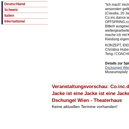
Deutschland
"Ich mach' mic
ansonsten gefäll
Schweiz
(Claudia, 20 Ja
Italien
Co.inc.dance 
International
OFFSPRING.cont
Bitterli ausgew
weitergearbeit
mache ich mit 
Kleidung eigent
KONZEPT, IDEE
Christina Huber
Teng / COACHING
Details zur Spi
Dschungel Wie
Museumsplatz 
Veranstaltungsvorschau: Co.inc.d
Jacke ist eine Jacke ist eine Jacke
Dschungel Wien - Theaterhaus
Keine aktuellen Termine vorhanden!