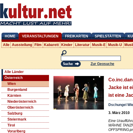
HOME
VERANSTALTUNGEN
FREIKARTEN
SPIELSTÄTTEN
KU
Alle
Ausstellung
Film
Kabarett
Kinder
Literatur
Musik-E
Musik-U
Musi
Zur Geosuche
Alle Länder
Österreich
Co.inc.dan
Wien
Jacke ist e
Burgenland
ist eine Ja
Kärnten
Niederösterreich
Dschungel Wie
Oberösterreich
3. März 2010
Salzburg
Steiermark
Eine Urauffü
WÄHNE TANZF
Tirol
OFFSPRING.pro
Vorarlberg