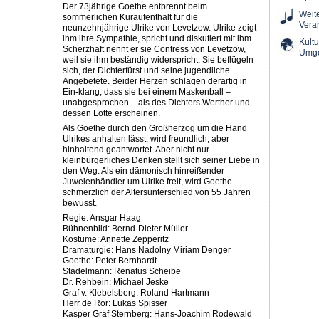
Der 73jährige Goethe entbrennt beim
Weit
sommerlichen Kuraufenthalt für die
Vera
neunzehnjährige Ulrike von Levetzow. Ulrike zeigt
ihm ihre Sympathie, spricht und diskutiert mit ihm.
Kultu
Scherzhaft nennt er sie Contress von Levetzow,
Umg
weil sie ihm beständig widerspricht. Sie beflügeln
sich, der Dichterfürst und seine jugendliche
Angebetete. Beider Herzen schlagen derartig in
Ein-klang, dass sie bei einem Maskenball –
unabgesprochen – als des Dichters Werther und
dessen Lotte erscheinen.
Als Goethe durch den Großherzog um die Hand
Ulrikes anhalten lässt, wird freundlich, aber
hinhaltend geantwortet. Aber nicht nur
kleinbürgerliches Denken stellt sich seiner Liebe in
den Weg. Als ein dämonisch hinreißender
Juwelenhändler um Ulrike freit, wird Goethe
schmerzlich der Altersunterschied von 55 Jahren
bewusst.
Regie: Ansgar Haag
Bühnenbild: Bernd-Dieter Müller
Kostüme: Annette Zepperitz
Dramaturgie: Hans Nadolny Miriam Denger
Goethe: Peter Bernhardt
Stadelmann: Renatus Scheibe
Dr. Rehbein: Michael Jeske
Graf v. Klebelsberg: Roland Hartmann
Herr de Ror: Lukas Spisser
Kasper Graf Sternberg: Hans-Joachim Rodewald