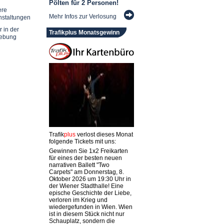
Pölten für 2 Personen!
ere
Mehr Infos zur Verlosung
nstaltungen
r in der
Trafikplus Monatsgewinn
ebung
Trafik
plus
verlost dieses Monat
folgende Tickets mit uns:
Gewinnen Sie 1x2 Freikarten
für eines der besten neuen
narrativen Ballett "Two
Carpets" am Donnerstag, 8.
Oktober 2026 um 19:30 Uhr in
der Wiener Stadthalle! Eine
epische Geschichte der Liebe,
verloren im Krieg und
wiedergefunden in Wien. Wien
ist in diesem Stück nicht nur
Schauplatz, sondern die