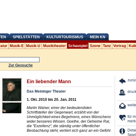
TEN
SPIELSTÄTTEN
KULTURTOURISMUS
MEIN KN
ratur
Musik-E
Musik-U
Musiktheater
Schauspiel
Szene
Tanz
Vortrag
Kuli
Zur Geosuche
zurü
Ein liebender Mann
Das Meininger Theater
druc
1. Okt. 2010 bis 20. Jan. 2011
weit
Martin Walser, einer der bedeutendsten
Schriftsteller der Gegenwart, erzählt von der
für 
Unmöglichkeit eines Begehrens, eines Wünschens
merk
wider besseres Wissen. Goethe, der Geheime Rat,
die "Exzellenz", die ständig unter öffentlicher
Detai
Beobachtung steht, verliert sich ganz an ein Gefühl.
Spiel