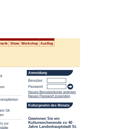
narik
Show
Workshop
Ausflug
Anmeldung
ck
Benutzer:
Passwort:
ken
Neues Benutzerkonto anlegen
Neues Passwort zusenden
erempfehlen
Kulturgewinn des Monats
mein SK
en
Gewinnen Sie ein
Kulturwochenende zu 40
ls zur
Jahre Landeshauptstadt St.
stätte