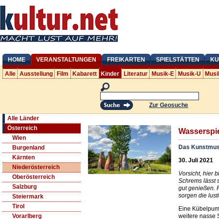
HOME
VERANSTALTUNGEN
FREIKARTEN
SPIELSTÄTTEN
KU
Alle
Ausstellung
Film
Kabarett
Kinder
Literatur
Musik-E
Musik-U
Musi
Zur Geosuche
Alle Länder
Österreich
Wasserspie
Wien
Das Kunstmus
Burgenland
Kärnten
30. Juli 2021
Niederösterreich
Vorsicht, hier 
Oberösterreich
Schrems lässt 
Salzburg
gut genießen. 
sorgen die lus
Steiermark
Tirol
Eine Kübelpum
weitere nasse S
Vorarlberg