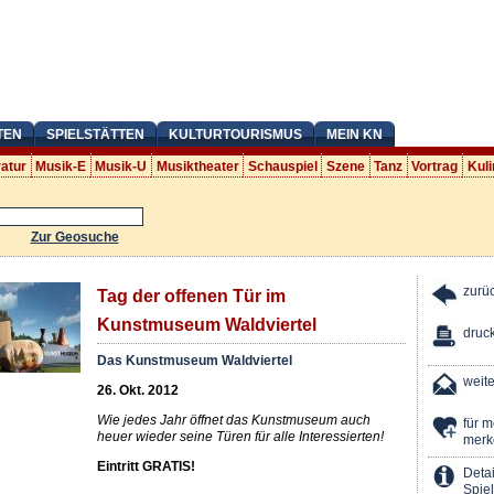
TEN
SPIELSTÄTTEN
KULTURTOURISMUS
MEIN KN
ratur
Musik-E
Musik-U
Musiktheater
Schauspiel
Szene
Tanz
Vortrag
Kuli
Zur Geosuche
zurü
Tag der offenen Tür im
Kunstmuseum Waldviertel
druc
Das Kunstmuseum Waldviertel
weit
26. Okt. 2012
Wie jedes Jahr öffnet das Kunstmuseum auch
für 
heuer wieder seine Türen für alle Interessierten!
merk
Eintritt GRATIS!
Detai
Spiel