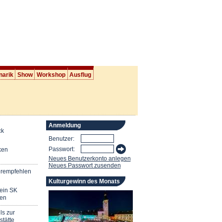
narik
Show
Workshop
Ausflug
Anmeldung
ck
Benutzer:
Passwort:
ken
Neues Benutzerkonto anlegen
Neues Passwort zusenden
erempfehlen
Kulturgewinn des Monats
mein SK
en
ls zur
stätte