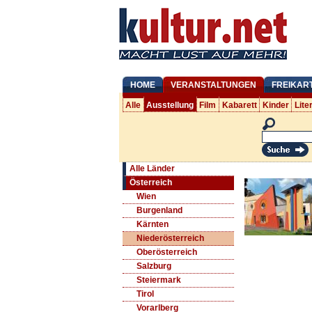
HOME
VERANSTALTUNGEN
FREIKAR
Alle
Ausstellung
Film
Kabarett
Kinder
Lite
Alle Länder
Österreich
Wien
Burgenland
Kärnten
Niederösterreich
Oberösterreich
Salzburg
Steiermark
Tirol
Vorarlberg