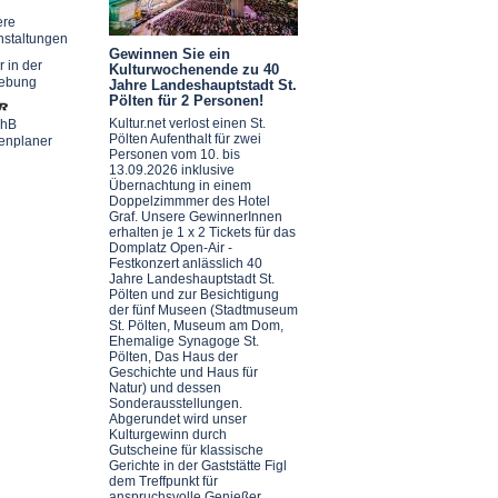
ere
nstaltungen
Gewinnen Sie ein
r in der
Kulturwochenende zu 40
ebung
Jahre Landeshauptstadt St.
Pölten für 2 Personen!
Kultur.net verlost einen St.
chB
Pölten Aufenthalt für zwei
enplaner
Personen vom 10. bis
13.09.2026 inklusive
Übernachtung in einem
Doppelzimmmer des Hotel
Graf. Unsere GewinnerInnen
erhalten je 1 x 2 Tickets für das
Domplatz Open-Air -
Festkonzert anlässlich 40
Jahre Landeshauptstadt St.
Pölten und zur Besichtigung
der fünf Museen (Stadtmuseum
St. Pölten, Museum am Dom,
Ehemalige Synagoge St.
Pölten, Das Haus der
Geschichte und Haus für
Natur) und dessen
Sonderausstellungen.
Abgerundet wird unser
Kulturgewinn durch
Gutscheine für klassische
Gerichte in der Gaststätte Figl
dem Treffpunkt für
anspruchsvolle Genießer.