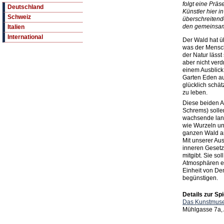
folgt eine Präs
Deutschland
Künstler hier in
Schweiz
überschreitend
den gemeinsam
Italien
International
Der Wald hat 
was der Mensch
der Natur lässt
aber nicht ver
einem Ausblick 
Garten Eden au
glücklich schä
zu leben.
Diese beiden A
Schrems) sollen
wachsende lang
wie Wurzeln u
ganzen Wald an 
Mit unserer Aus
inneren Gesetz
mitgibt. Sie so
Atmosphären er
Einheit von De
begünstigen.
Details zur Spi
Das Kunstmuse
Mühlgasse 7a,