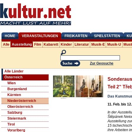
HOME
VERANSTALTUNGEN
FREIKARTEN
SPIELSTÄTTEN
KU
Alle
Ausstellung
Film
Kabarett
Kinder
Literatur
Musik-E
Musik-U
Musi
Zur Geosuche
Alle Länder
Österreich
Sonderauss
Wien
Teil 2“ Tř
Burgenland
Kärnten
Das Kunstmus
Niederösterreich
11. Feb. bis 12
Oberösterreich
In der Ausstell
Salzburg
Štěpánek Netoli
Steiermark
Ausstellung zu
Tirol
15 tschechisch
ihre Arbeiten 
Vorarlberg