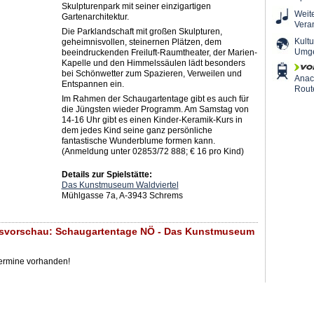
Skulpturenpark mit seiner einzigartigen
Weit
Gartenarchitektur.
Vera
Die Parklandschaft mit großen Skulpturen,
Kultu
geheimnisvollen, steinernen Plätzen, dem
Umg
beeindruckenden Freiluft-Raumtheater, der Marien-
Kapelle und den Himmelssäulen lädt besonders
bei Schönwetter zum Spazieren, Verweilen und
Ana
Entspannen ein.
Rout
Im Rahmen der Schaugartentage gibt es auch für
die Jüngsten wieder Programm. Am Samstag von
14-16 Uhr gibt es einen Kinder-Keramik-Kurs in
dem jedes Kind seine ganz persönliche
fantastische Wunderblume formen kann.
(Anmeldung unter 02853/72 888; € 16 pro Kind)
Details zur Spielstätte:
Das Kunstmuseum Waldviertel
Mühlgasse 7a, A-3943 Schrems
gsvorschau: Schaugartentage NÖ - Das Kunstmuseum
Termine vorhanden!