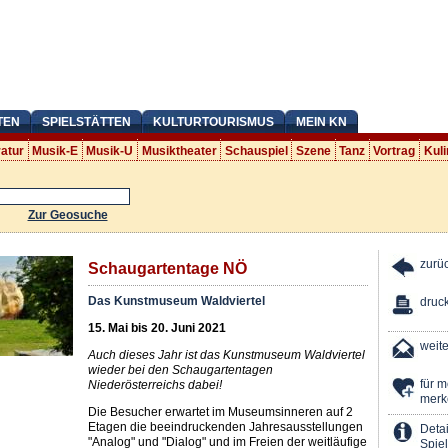
TEN
SPIELSTÄTTEN
KULTURTOURISMUS
MEIN KN
ratur
Musik-E
Musik-U
Musiktheater
Schauspiel
Szene
Tanz
Vortrag
Kuli
Zur Geosuche
zurü
Schaugartentage NÖ
Das Kunstmuseum Waldviertel
druc
15. Mai bis 20. Juni 2021
weit
Auch dieses Jahr ist das Kunstmuseum Waldviertel
wieder bei den Schaugartentagen
für 
Niederösterreichs dabei!
merk
Die Besucher erwartet im Museumsinneren auf 2
Etagen die beeindruckenden Jahresausstellungen
Detai
"Analog" und "Dialog" und im Freien der weitläufige
Spiel