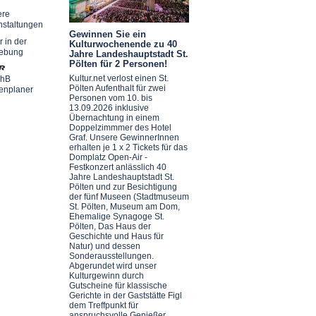
ere
nstaltungen
Gewinnen Sie ein
r in der
Kulturwochenende zu 40
ebung
Jahre Landeshauptstadt St.
Pölten für 2 Personen!
Kultur.net verlost einen St.
chB
Pölten Aufenthalt für zwei
enplaner
Personen vom 10. bis
13.09.2026 inklusive
Übernachtung in einem
Doppelzimmmer des Hotel
Graf. Unsere GewinnerInnen
erhalten je 1 x 2 Tickets für das
Domplatz Open-Air -
Festkonzert anlässlich 40
Jahre Landeshauptstadt St.
Pölten und zur Besichtigung
der fünf Museen (Stadtmuseum
St. Pölten, Museum am Dom,
Ehemalige Synagoge St.
Pölten, Das Haus der
Geschichte und Haus für
Natur) und dessen
Sonderausstellungen.
Abgerundet wird unser
Kulturgewinn durch
Gutscheine für klassische
Gerichte in der Gaststätte Figl
dem Treffpunkt für
anspruchsvolle Genießer.