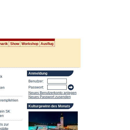
narik
Show
Workshop
Ausflug
Anmeldung
ck
Benutzer:
Passwort:
ken
Neues Benutzerkonto anlegen
Neues Passwort zusenden
erempfehlen
Kulturgewinn des Monats
mein SK
en
ls zur
stätte