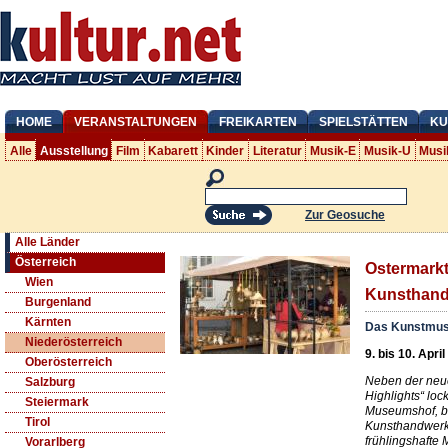
HOME
VERANSTALTUNGEN
FREIKARTEN
SPIELSTÄTTEN
KU
Alle
Ausstellung
Film
Kabarett
Kinder
Literatur
Musik-E
Musik-U
Musi
Zur Geosuche
Alle Länder
Österreich
Ostermarkt
Wien
Kunsthan
Burgenland
Kärnten
Das Kunstmus
Niederösterreich
9. bis 10. Apri
Oberösterreich
Neben der neu
Salzburg
Highlights“ loc
Steiermark
Museumshof, b
Tirol
Kunsthandwerk,
frühlingshafte 
Vorarlberg