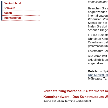
entdecken gibt.
Deutschland
Schweiz
Besuchen Sie a
angrenzenden 
Italien
internationale
International
Produkten. Vo
Schals, bis hi
finden Sie dort
schönen Dinge
Für die Kleins
Uhr einen Kind
Osterhasen gef
(Information u
Ostermarkt: Sa
Alle Veranstal
aktuell gültige
abgehalten.
Details zur Spi
Das Kunstmuse
Mühlgasse 7a,
Veranstaltungsvorschau: Ostermarkt m
Kunsthandwerk - Das Kunstmuseum Wal
Keine aktuellen Termine vorhanden!