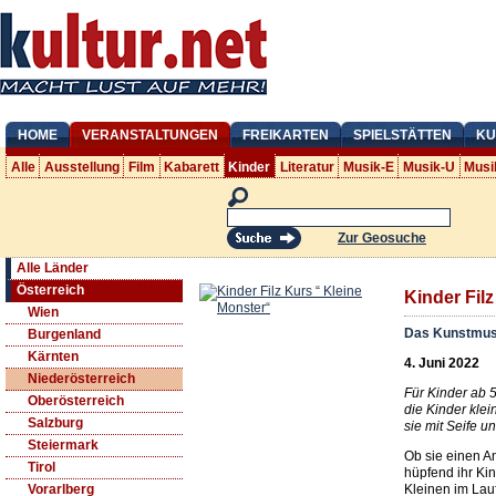
HOME
VERANSTALTUNGEN
FREIKARTEN
SPIELSTÄTTEN
KU
Alle
Ausstellung
Film
Kabarett
Kinder
Literatur
Musik-E
Musik-U
Musi
Zur Geosuche
Alle Länder
Österreich
Kinder Fil
Wien
Das Kunstmus
Burgenland
Kärnten
4. Juni 2022
Niederösterreich
Für Kinder ab 5
Oberösterreich
die Kinder kle
Salzburg
sie mit Seife u
Steiermark
Ob sie einen A
Tirol
hüpfend ihr K
Kleinen im Lau
Vorarlberg