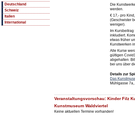
Deutschland
Die Kunstwerk
werden.
Schweiz
€ 17,- pro Kind
Italien
(Geschwister b
International
weniger).
Im Kursbeitrag i
inkludiert. Ko
etwas früher un
Kunstwerken in
Alle Kurse werd
gültigen Covid1
abgehalten. Bit
bei uns über d
Details zur Spi
Das Kunstmuse
Mühlgasse 7a,
Veranstaltungsvorschau: Kinder Filz Ku
Kunstmuseum Waldviertel
Keine aktuellen Termine vorhanden!