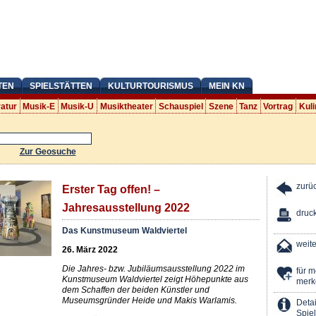
TEN
SPIELSTÄTTEN
KULTURTOURISMUS
MEIN KN
ratur
Musik-E
Musik-U
Musiktheater
Schauspiel
Szene
Tanz
Vortrag
Kuli
Zur Geosuche
zurü
Erster Tag offen! –
Jahresausstellung 2022
druc
Das Kunstmuseum Waldviertel
weit
26. März 2022
Die Jahres- bzw. Jubiläumsausstellung 2022 im
für 
Kunstmuseum Waldviertel zeigt Höhepunkte aus
merk
dem Schaffen der beiden Künstler und
Museumsgründer Heide und Makis Warlamis.
Detai
Spiel