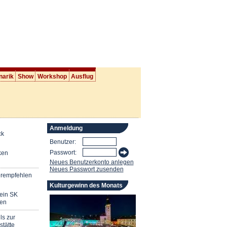
narik
Show
Workshop
Ausflug
Anmeldung
ck
Benutzer:
Passwort:
ken
Neues Benutzerkonto anlegen
Neues Passwort zusenden
erempfehlen
Kulturgewinn des Monats
mein SK
en
ls zur
stätte