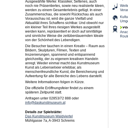
Ausgewählte Werke: Klassiker, Seltenes, auch
noch nie Präsentiertes, sowie neu realisierte Ideen,
Weit
werden zu einem Gesamterlebnis gefügt. In einer
Vera
Zusammenschau, die sowohl Rückschau als auch
Kultu
Vorausschau ist, wird die ganze Vielfalt und
Umg
Aktualität ihres Schaffens sichtbar. Und obwohl nur
ein kleiner Teil Ihres riesigen Werkes ausgestellt
werden kann, repräsentiert er doch auf sinnfällige
Ana
und sinnliche Weise die zeitüberdauernden Ideale
Rout
von der Schönheit des Lebendigen.
Die Besucher tauchen in einen Kreativ – Raum aus
Bildern, Skulpturen, Filmen, Texten und
Inszenierungen, spannend und entspannend
gleichzeitig, der zu eigenem kreativen Handeln
anregt. Wieder einmal macht das Kunstmuseum
Kunst als Lebenselixier erlebbar, als
menschenfreundliche Kunst, die Bereicherung und
Aufwertung für alle Bereiche des Lebens darstellt.
Weitere Informationen folgen in Kürze.
Die offizielle Eröffnungsfeier findet zu einem
späteren Zeitpunkt statt.
Anfragen unter 02853/72 888 oder
info@daskunstmuseum.at
Details zur Spielstätte:
Das Kunstmuseum Waldviertel
Mühlgasse 7a, A-3943 Schrems