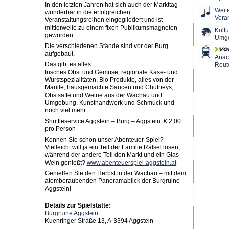
In den letzten Jahren hat sich auch der Markttag
Weit
wunderbar in die erfolgreichen
Vera
Veranstaltungsreihen eingegliedert und ist
mittlerweile zu einem fixen Publikumsmagneten
Kultu
geworden.
Umg
Die verschiedenen Stände sind vor der Burg
aufgebaut.
Ana
Das gibt es alles:
Rout
frisches Obst und Gemüse, regionale Käse- und
Wurstspezialitäten, Bio Produkte, alles von der
Marille, hausgemachte Saucen und Chutneys,
Obstsäfte und Weine aus der Wachau und
Umgebung, Kunsthandwerk und Schmuck und
noch viel mehr.
Shuttleservice Aggstein – Burg – Aggstein: € 2,00
pro Person
Kennen Sie schon unser Abenteuer-Spiel?
Vielleicht will ja ein Teil der Familie Rätsel lösen,
während der andere Teil den Markt und ein Glas
Wein genießt?
www.abenteuerspiel-aggstein.at
Genießen Sie den Herbst in der Wachau – mit dem
atemberaubenden Panoramablick der Burgruine
Aggstein!
Details zur Spielstätte:
Burgruine Aggstein
Kuenringer Straße 13, A-3394 Aggstein