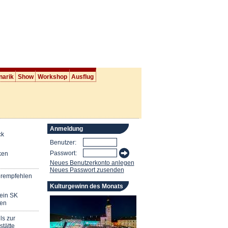
narik
Show
Workshop
Ausflug
Anmeldung
ck
Benutzer:
Passwort:
ken
Neues Benutzerkonto anlegen
Neues Passwort zusenden
erempfehlen
Kulturgewinn des Monats
mein SK
en
ls zur
stätte