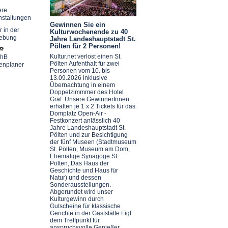
ere
nstaltungen
Gewinnen Sie ein
r in der
Kulturwochenende zu 40
ebung
Jahre Landeshauptstadt St.
Pölten für 2 Personen!
Kultur.net verlost einen St.
chB
Pölten Aufenthalt für zwei
enplaner
Personen vom 10. bis
13.09.2026 inklusive
Übernachtung in einem
Doppelzimmmer des Hotel
Graf. Unsere GewinnerInnen
erhalten je 1 x 2 Tickets für das
Domplatz Open-Air -
Festkonzert anlässlich 40
Jahre Landeshauptstadt St.
Pölten und zur Besichtigung
der fünf Museen (Stadtmuseum
St. Pölten, Museum am Dom,
Ehemalige Synagoge St.
Pölten, Das Haus der
Geschichte und Haus für
Natur) und dessen
Sonderausstellungen.
Abgerundet wird unser
Kulturgewinn durch
Gutscheine für klassische
Gerichte in der Gaststätte Figl
dem Treffpunkt für
anspruchsvolle Genießer.