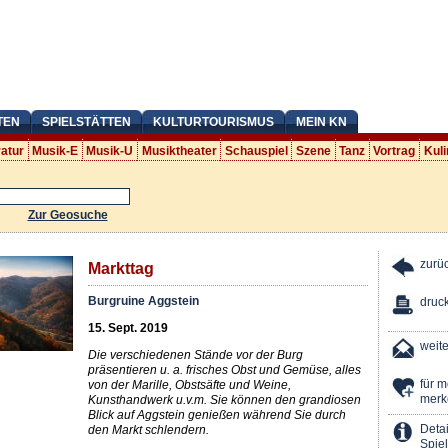
TEN
SPIELSTÄTTEN
KULTURTOURISMUS
MEIN KN
ratur
Musik-E
Musik-U
Musiktheater
Schauspiel
Szene
Tanz
Vortrag
Kuli
Zur Geosuche
zurü
Markttag
Burgruine Aggstein
druc
15. Sept. 2019
weit
Die verschiedenen Stände vor der Burg
präsentieren u. a. frisches Obst und Gemüse, alles
für 
von der Marille, Obstsäfte und Weine,
merk
Kunsthandwerk u.v.m. Sie können den grandiosen
Blick auf Aggstein genießen während Sie durch
Detai
den Markt schlendern.
Spiel