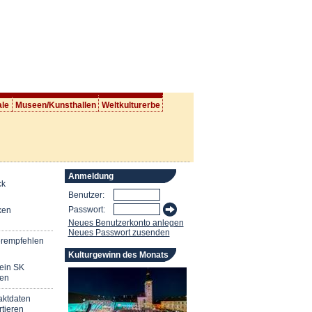
ale
Museen/Kunsthallen
Weltkulturerbe
Anmeldung
ck
Benutzer:
Passwort:
ken
Neues Benutzerkonto anlegen
Neues Passwort zusenden
erempfehlen
Kulturgewinn des Monats
mein SK
en
aktdaten
tieren