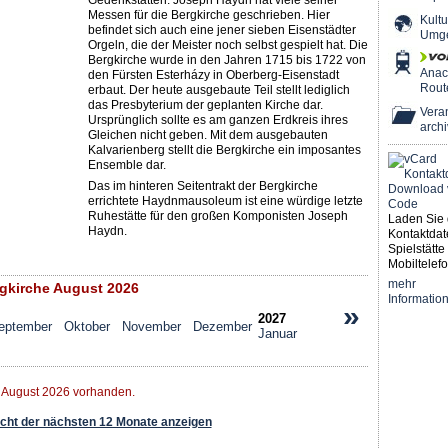
Gedenkstätten. Joseph Haydn hat viele seiner
Messen für die Bergkirche geschrieben. Hier
Kultu
befindet sich auch eine jener sieben Eisenstädter
Umg
Orgeln, die der Meister noch selbst gespielt hat. Die
Bergkirche wurde in den Jahren 1715 bis 1722 von
Ana
den Fürsten Esterházy in Oberberg-Eisenstadt
Rout
erbaut. Der heute ausgebaute Teil stellt lediglich
das Presbyterium der geplanten Kirche dar.
Veran
Ursprünglich sollte es am ganzen Erdkreis ihres
archi
Gleichen nicht geben. Mit dem ausgebauten
Kalvarienberg stellt die Bergkirche ein imposantes
Ensemble dar.
Das im hinteren Seitentrakt der Bergkirche
errichtete Haydnmausoleum ist eine würdige letzte
Ruhestätte für den großen Komponisten Joseph
Laden Sie 
Haydn.
Kontaktdat
Spielstätte 
Mobiltelefo
mehr
gkirche August 2026
Informatio
»
2027
eptember
Oktober
November
Dezember
Januar
r August 2026 vorhanden.
ht der nächsten 12 Monate anzeigen