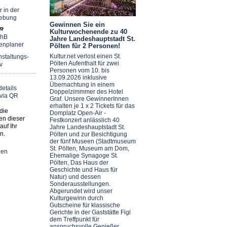
r in der
ebung
Gewinnen Sie ein
Kulturwochenende zu 40
chB
Jahre Landeshauptstadt St.
enplaner
Pölten für 2 Personen!
Kultur.net verlost einen St.
staltungs-
Pölten Aufenthalt für zwei
v
Personen vom 10. bis
13.09.2026 inklusive
Übernachtung in einem
Doppelzimmmer des Hotel
Graf. Unsere GewinnerInnen
erhalten je 1 x 2 Tickets für das
die
Domplatz Open-Air -
en dieser
Festkonzert anlässlich 40
auf Ihr
Jahre Landeshauptstadt St.
n.
Pölten und zur Besichtigung
der fünf Museen (Stadtmuseum
St. Pölten, Museum am Dom,
nen
Ehemalige Synagoge St.
Pölten, Das Haus der
Geschichte und Haus für
Natur) und dessen
Sonderausstellungen.
Abgerundet wird unser
Kulturgewinn durch
Gutscheine für klassische
Gerichte in der Gaststätte Figl
dem Treffpunkt für
anspruchsvolle Genießer.