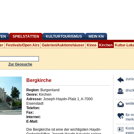
TEN
SPIELSTÄTTEN
KULTURTOURISMUS
MEIN KN
er
Festivals/Open Airs
Galerien/Auktionshäuser
Kinos
Kirchen
Kultur-Lok
Zur Geosuche
zurü
Bergkirche
Region:
Burgenland
druc
Genre:
Kirchen
Adresse:
Joseph-Haydn-Platz 1
,
A
-
7000
Eisenstadt
weit
Telefon:
Fax:
für 
Internet:
merk
E-Mail:
Kont
Die Bergkirche ist eine der wichtigsten Haydn-
expor